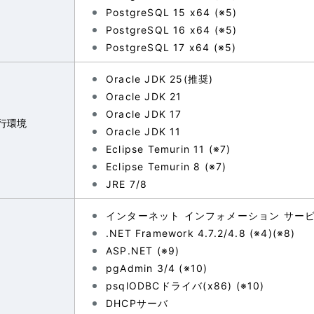
PostgreSQL 15 x64 (※5)
PostgreSQL 16 x64 (※5)
PostgreSQL 17 x64 (※5)
Oracle JDK 25(推奨)
Oracle JDK 21
Oracle JDK 17
実行環境
Oracle JDK 11
Eclipse Temurin 11 (※7)
Eclipse Temurin 8 (※7)
JRE 7/8
インターネット インフォメーション サービス(
.NET Framework 4.7.2/4.8 (※4)(※8)
ASP.NET (※9)
pgAdmin 3/4 (※10)
psqlODBCドライバ(x86) (※10)
DHCPサーバ