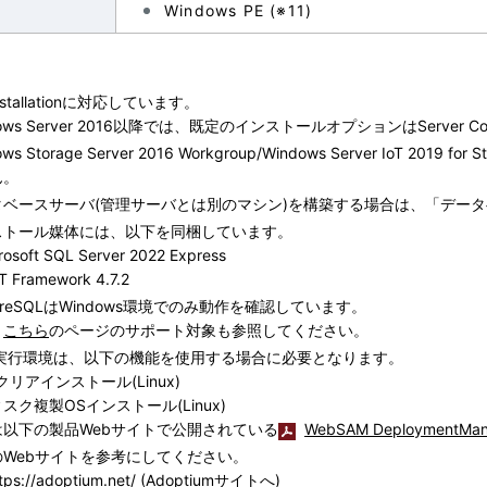
Windows PE (※11)
 Installationに対応しています。
dows Server 2016以降では、既定のインストールオプションはServ
ows Storage Server 2016 Workgroup/Windows Server IoT 2
ん。
タベースサーバ(管理サーバとは別のマシン)を構築する場合は、「デー
ストール媒体には、以下を同梱しています。
osoft SQL Server 2022 Express
 Framework 4.7.2
tgreSQLはWindows環境でのみ動作を確認しています。
、
こちら
のページのサポート対象も参照してください。
va実行環境は、以下の機能を使用する場合に必要となります。
クリアインストール(Linux)
スク複製OSインストール(Linux)
は以下の製品Webサイトで公開されている
WebSAM Deployment
のWebサイトを参考にしてください。
tps://adoptium.net/
(Adoptiumサイトへ)