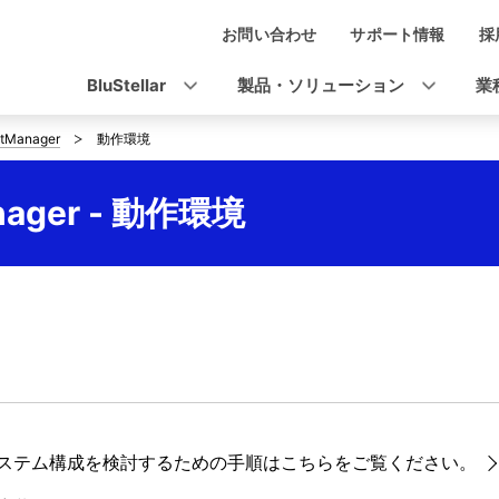
お問い合わせ
サポート情報
採
ナ
ビ
BluStellar
製品・ソリューション
業
ゲ
tManager
動作環境
ー
シ
nager - 動作環境
ョ
ン
ステム構成を検討するための手順はこちらをご覧ください。