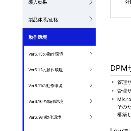
導入効果
対
ナ
を
ビ
製品体系/価格
表
ゲ
示
動作環境
ー
し
シ
Ver6.13の動作環境
て
ョ
DPM
い
Ver6.12の動作環境
ン
ま
管理サ
Ver6.11の動作環境
す
管理
Mic
。
Ver6.10の動作環境
その
構築
Ver6.9の動作環境