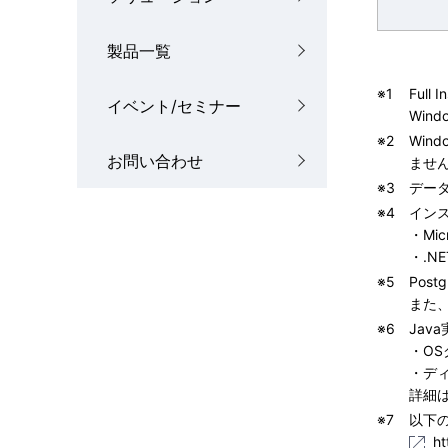
製品一覧
※1
Full
イベント/セミナー
Win
※2
Wind
お問い合わせ
ませ
※3
デー
※4
イン
・Micr
・.NET
※5
Pos
また
※6
Ja
・OS
・ディ
詳細
※7
以下
ht