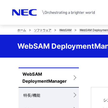
ホーム
ソフトウェア
WebSAM
WebSAM Deploymen
サ
イ
WebSAM DeploymentMa
ト
内
の
WebSAM
ロ
現
DeploymentManager
ー
在
カ
特長/機能
位
シ
ル
置