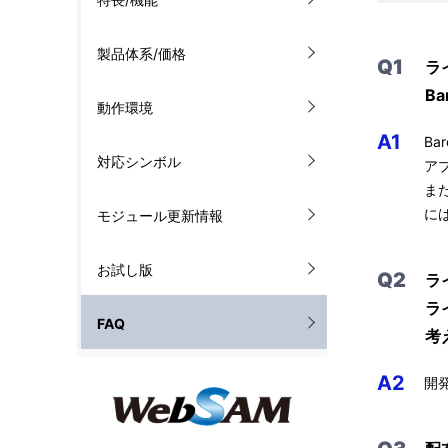
ナ
を
製品体系/価格
ビ
Q1
ラ
表
B
ゲ
動作環境
示
ー
A1
B
し
対応シンボル
ア
シ
て
ま
に
モジュール更新情報
ョ
い
ン
ま
お試し版
Q2
ラ
す
ラ
FAQ
考
。
A2
開