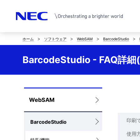
ホーム
ソフトウェア
WebSAM
BarcodeStudio
サ
イ
BarcodeStudio - FAQ
ト
内
の
ロ
WebSAM
現
ー
在
印刷
BarcodeStudio
カ
位
使用
ル
置
特長/機能