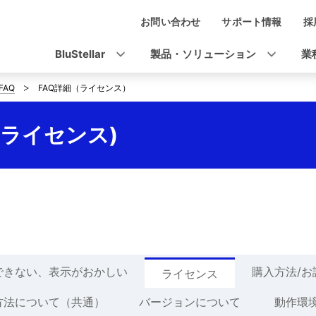
お問い合わせ
サポート情報
採
ナ
ビ
BluStellar
製品・ソリューション
業
ゲ
FAQ
FAQ詳細（ライセンス）
ー
シ
詳細(ライセンス)
ョ
ン
できない、表示がおかしい
購入方法/
ライセンス
方法について（共通）
バージョンについて
動作環