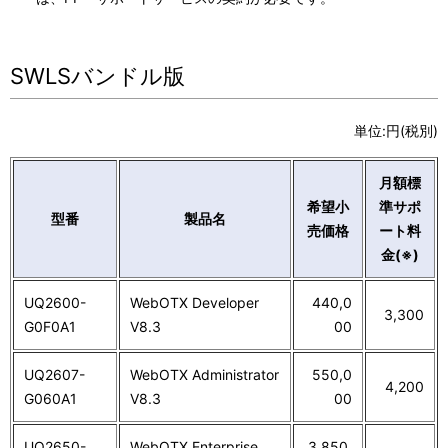
SWLSバンドル版
単位:円(税別)
月額標
希望小
準サポ
型番
製品名
売価格
ート料
金(※)
UQ2600-
WebOTX Developer
440,0
3,300
G0F0A1
V8.3
00
UQ2607-
WebOTX Administrator
550,0
4,200
G060A1
V8.3
00
UQ2650-
WebOTX Enterprise
3,850,