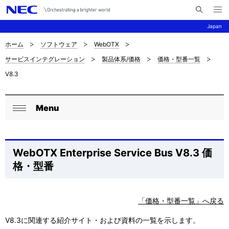
メ
サ
ニ
Japan
イ
ュ
ー
ト
を
ホーム
ソフトウェア
WebOTX
サ
ナ
内
開
サービスインテグレーション
製品体系/価格
価格・型番一覧
く
検
ビ
イ
V8.3
索
ゲ
ト
ー
内
Menu
ロ
シ
閉
の
ョ
ー
じ
現
ン
る
カ
WebOTX Enterprise Service Bus V8.3 価
在
格・型番
ル
位
ナ
置
「価格・型番一覧」へ戻る
ビ
を
V8.3に関連する紹介サイト・および資料の一覧を示します。
ゲ