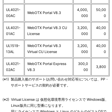
UL4021-
4,000,
50,00
WebOTX Portal V8.3
00AC
000
0
UL4021-
WebOTX Portal V8.3 CU
3,200,
40,00
01AC
License
000
0
UL1519-
WebOTX Portal V8.3
3,200,
40,00
13AL
Virtual CU License
000
0
UL4021-
WebOTX Portal Express
300,0
3,800
02AC
V8.3
00
(※1)
製品購入後のサポート(お問い合わせ対応等)については、PP・
サポートサービスの契約が必要です。
(※2)
Virtual License は 仮想化環境専用ライセンスで Windows版、
Linux版共に同じ型番になります。
同じライセンスで Windows と Linux のどちらのゲストOSで