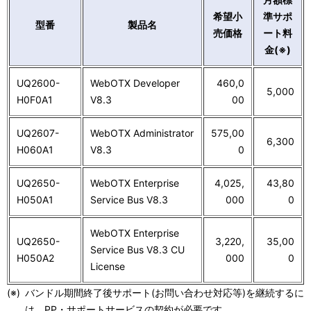
希望小
準サポ
型番
製品名
売価格
ート料
金(※)
UQ2600-
WebOTX Developer
460,0
5,000
H0F0A1
V8.3
00
UQ2607-
WebOTX Administrator
575,00
6,300
H060A1
V8.3
0
UQ2650-
WebOTX Enterprise
4,025,
43,80
H050A1
Service Bus V8.3
000
0
WebOTX Enterprise
UQ2650-
3,220,
35,00
Service Bus V8.3 CU
H050A2
000
0
License
(※)
バンドル期間終了後サポート(お問い合わせ対応等)を継続するに
は、PP・サポートサービスの契約が必要です。