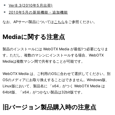
表
Ver8.3(2010年5月出荷)
ー
示
2010年5月の新規機能・追加機能
シ
し
なお、APサーバ製品については
こちら
をご参照ください。
ョ
て
Mediaに関する注意点
ン
い
製品のインストールには WebOTX Media が最低1つ必要になりま
ま
す。ただし、複数のマシンにインストールする場合、WebOTX
す
Mediaは複数マシン間で共有することが可能です。
。
WebOTX Media は、ご利用のOSに合わせて選択してください。別
OSのメディアにお取り換えすることはできません。Windows版、
Linux版において、製品名に 「x64」がつく WebOTX Media は
64bit版、「x64」がつかない製品は32bit版です。
旧バージョン製品購入時の注意点