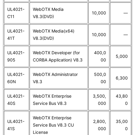
UL4021-
WebOTX Media
10,000
―
C11
V8.3(DVD)
UL4021-
WebOTX Media(x64)
10,000
―
41T
V8.3(DVD)
UL4021-
WebOTX Developer (for
400,0
5,000
905
CORBA Application) V8.3
00
UL4021-
WebOTX Administrator
500,0
6,300
60N
V8.3
00
UL4021-
WebOTX Enterprise
3,500,
43,80
40S
Service Bus V8.3
000
0
WebOTX Enterprise
UL4021-
2,800,
35,00
Service Bus V8.3 CU
41S
000
0
License