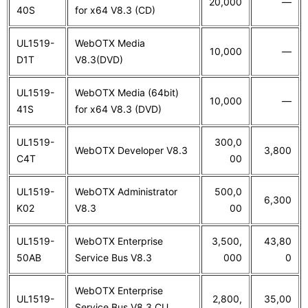
20,000
―
40S
for x64 V8.3 (CD)
UL1519-
WebOTX Media
10,000
―
D1T
V8.3(DVD)
UL1519-
WebOTX Media (64bit)
10,000
―
41S
for x64 V8.3 (DVD)
UL1519-
300,0
WebOTX Developer V8.3
3,800
C4T
00
UL1519-
WebOTX Administrator
500,0
6,300
K02
V8.3
00
UL1519-
WebOTX Enterprise
3,500,
43,80
50AB
Service Bus V8.3
000
0
WebOTX Enterprise
UL1519-
2,800,
35,00
Service Bus V8.3 CU