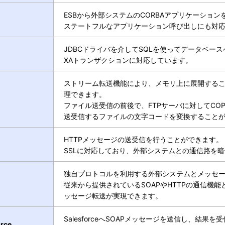
ESBから外部システムのCORBAアプリケーショ
ステートフルなアプリケーション呼び出しにも対
JDBCドライバを介してSQLを使ってデータベー
XAトランザクションに対応しています。
ストリーム転送機能により、メモリ上に展開する
理できます。
ファイル送受信の前後で、FTPサーバに対してCOPY
送受信するファイルの文字コードを変換すること
HTTPメッセージの送受信を行うことができます。
SSLに対応しており、外部システムとの通信路を
独自プロトコルを利用する外部システムとメッセ
従来から提供されているSOAPやHTTPの通信機
ッセージ転送が実現できます。
SalesforceへSOAPメッセージを送信し、結果
orce