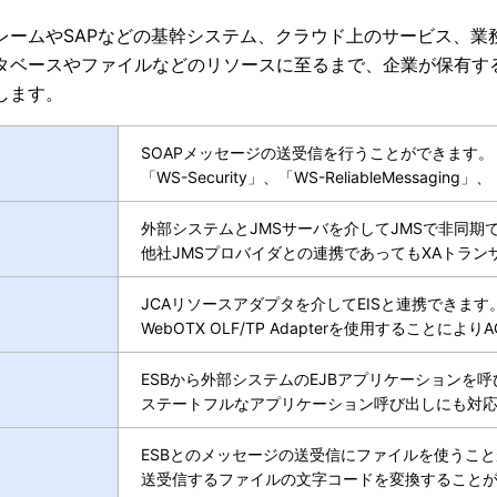
レームやSAPなどの基幹システム、クラウド上のサービス、業
タベースやファイルなどのリソースに至るまで、企業が保有する
します。
SOAPメッセージの送受信を行うことができます。
「WS-Security」、「WS-ReliableMessaging
外部システムとJMSサーバを介してJMSで非同
他社JMSプロバイダとの連携であってもXAトラ
JCAリソースアダプタを介してEISと連携できます
WebOTX OLF/TP Adapterを使用すること
ESBから外部システムのEJBアプリケーションを
ステートフルなアプリケーション呼び出しにも対
ESBとのメッセージの送受信にファイルを使うこ
送受信するファイルの文字コードを変換すること