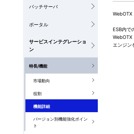
ゲ
バッチサーバ
を
ー
WebO
表
シ
ポータル
ESB内
示
ョ
WebO
サービスインテグレーショ
し
エンジン
ン
ン
て
特長/機能
い
ま
市場動向
す
役割
。
機能詳細
バージョン別機能強化ポイン
ト