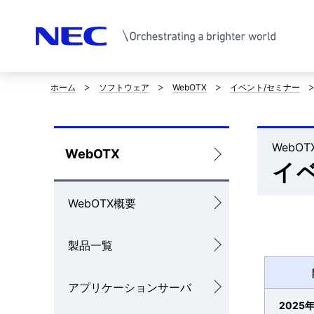
ホーム
ソフトウェア
WebOTX
イベント/セミナー
サ
イ
ト
WebOT
ロ
WebOTX
イ
内
ー
の
WebOTX概要
カ
現
ル
製品一覧
在
ナ
位
アプリケーションサーバ
ビ
2025
置