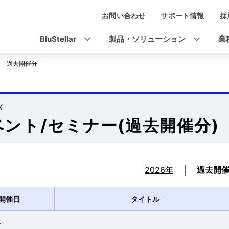
お問い合わせ
サポート情報
採
ナ
ビ
BluStellar
製品・ソリューション
業
ゲ
過去開催分
ー
シ
X
ョ
ベント/セミナー(過去開催分)
ン
2026年
過去開
開催日
タイトル
年