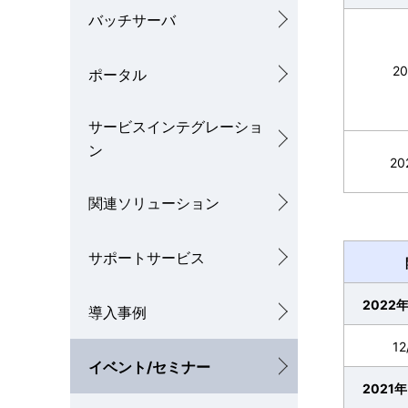
ゲ
バッチサーバ
を
ー
表
シ
20
ポータル
示
ョ
サービスインテグレーショ
し
ン
ン
20
て
関連ソリューション
い
ま
サポートサービス
す
2022
導入事例
。
12
イベント/セミナー
2021年