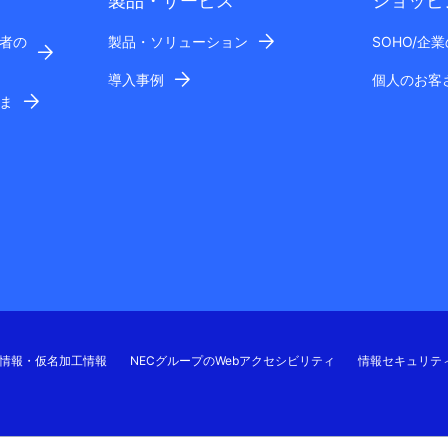
製品・サービス
ショッピ
者の
製品・ソリューション
SOHO/企
導入事例
個人のお客
ま
情報・仮名加工情報
NECグループのWebアクセシビリティ
情報セキュリテ