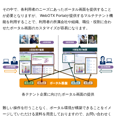
ー
表
シ
その中で、各利用者のニーズにあったポータル画面を提供すること
示
が必要となりますが、 WebOTX Portalが提供するマルチテナント機
ョ
能を利用することで、利用者の所属会社や組織、職位・役割に合わ
し
せたポータル画面のカスタマイズが容易になります。
ン
て
い
ま
す
。
各テナント企業に向けたポータル画面の提供
難しい操作を行うことなく、ポータル環境が構築できることをイメ
ージしていただける資料を用意しておりますので、お問い合わせく