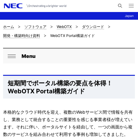
メ
サ
ニ
Japan
イ
ュ
ー
ト
を
ホーム
ソフトウェア
WebOTX
ダウンロード
サ
ナ
内
開
開発・構築時向け資料
WebOTX Portal構築ガイド
く
検
ビ
イ
索
ゲ
ト
Menu
ー
ロ
内
閉
シ
ー
じ
の
ョ
る
カ
短期間でポータル構築の要点を体得！
現
ン
WebOTX Portal構築ガイド
ル
在
ナ
位
本格的なクラウド時代を迎え、複数のWebサービス間で情報を共有
ビ
置
し、業務として統合することの重要性を感じる事業者様が増えてい
ゲ
ます。それに伴い、ポータルサイトを経由して、一つの画面から複
を
数のサービスを組み合わせて利用する事例も増加してきました。