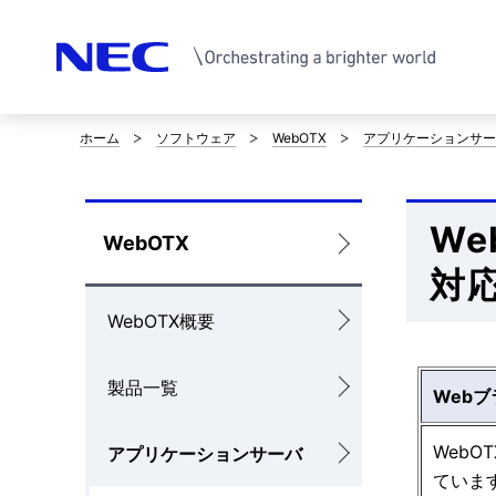
ホーム
ソフトウェア
WebOTX
アプリケーションサー
サ
イ
Web
ト
ロ
WebOTX
内
対
ー
の
WebOTX概要
カ
現
ル
製品一覧
Web
在
ナ
位
Web
アプリケーションサーバ
ビ
ています。
置