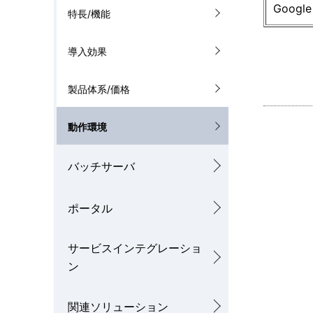
ゲ
Goog
特長/機能
を
ー
表
導入効果
シ
示
ョ
製品体系/価格
し
ン
動作環境
て
い
バッチサーバ
ま
ポータル
す
。
サービスインテグレーショ
ン
関連ソリューション