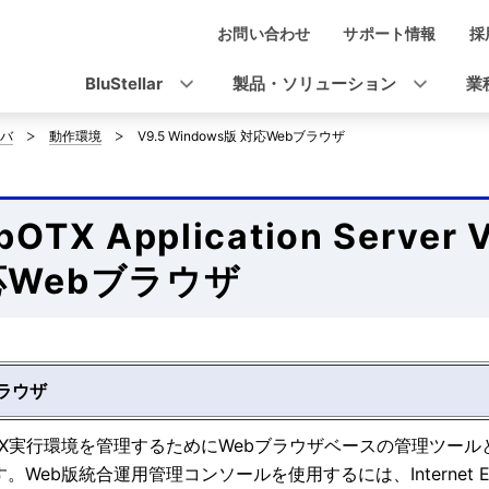
お問い合わせ
サポート情報
採
ナ
ビ
BluStellar
製品・ソリューション
業
ゲ
バ
動作環境
V9.5 Windows版 対応Webブラウザ
ー
シ
OTX Application Server
ョ
応Webブラウザ
ン
ブラウザ
OTX実行環境を管理するためにWebブラウザベースの管理ツー
Web版統合運用管理コンソールを使用するには、Internet Explorer