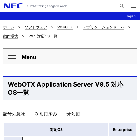
メ
サ
ニ
Japan
イ
ュ
ー
ト
を
ホーム
ソフトウェア
WebOTX
アプリケーションサーバ
サ
ナ
内
開
動作環境
V9.5 対応OS一覧
く
検
ビ
イ
索
ゲ
ト
Menu
ー
ロ
内
閉
シ
ー
じ
の
ョ
る
カ
WebOTX Application Server V9.5 対応
現
ン
OS一覧
ル
在
ナ
位
記号の意味： ○:対応済み －:未対応
ビ
置
ゲ
対応OS
Enterprise
を