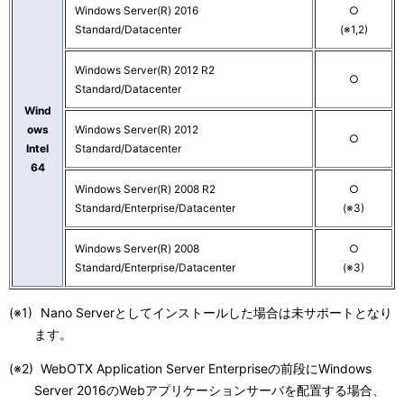
ー
表
Windows Server(R) 2016
○
Standard/Datacenter
(※1,2)
シ
示
ョ
Windows Server(R) 2012 R2
し
○
Standard/Datacenter
ン
て
Wind
ows
Windows Server(R) 2012
○
い
Intel
Standard/Datacenter
64
ま
Windows Server(R) 2008 R2
○
Standard/Enterprise/Datacenter
(※3)
す
。
Windows Server(R) 2008
○
Standard/Enterprise/Datacenter
(※3)
(※1)
Nano Serverとしてインストールした場合は未サポートとなり
ます。
(※2)
WebOTX Application Server Enterpriseの前段にWindows
Server 2016のWebアプリケーションサーバを配置する場合、