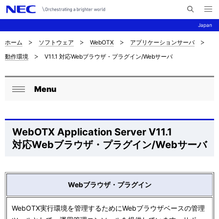
メ
サ
ニ
Japan
イ
ュ
ー
ト
を
ホーム
ソフトウェア
WebOTX
アプリケーションサーバ
サ
ナ
内
開
動作環境
V11.1 対応Webブラウザ・プラグイン/Webサーバ
く
検
ビ
イ
索
ゲ
ト
Menu
ー
ロ
内
閉
シ
ー
じ
の
ョ
る
カ
WebOTX Application Server V11.1
現
ン
対応Webブラウザ・プラグイン/Webサーバ
ル
在
ナ
位
ビ
Webブラウザ・プラグイン
置
ゲ
を
WebOTX実行環境を管理するためにWebブラウザベースの管理