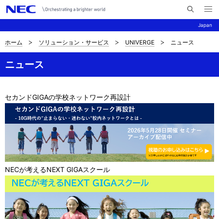
メ
サ
ニ
Japan
イ
ュ
ー
ト
を
ホーム
ソリューション・サービス
UNIVERGE
ニュース
サ
ナ
内
開
く
検
ビ
イ
ニュース
索
ゲ
ト
ー
セカンドGIGAの学校ネットワーク再設計
内
シ
の
ョ
現
ン
在
NECが考えるNEXT GIGAスクール
位
置