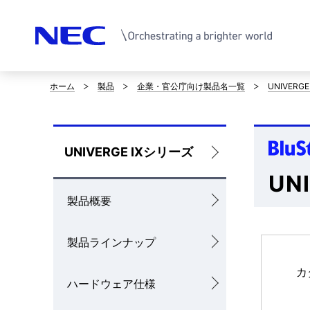
ホーム
製品
企業・官公庁向け製品名一覧
UNIVERG
サ
イ
ト
ロ
UNIVERGE IXシリーズ
内
ー
UN
の
製品概要
カ
現
ル
製品ラインナップ
在
ナ
カ
位
ハードウェア仕様
ビ
置