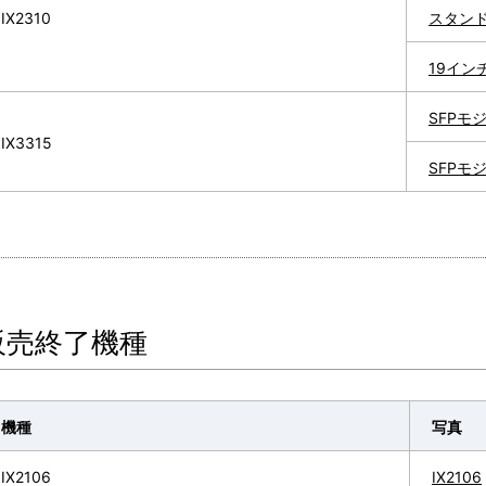
IX2310
スタン
19イン
SFPモ
IX3315
SFPモ
販売終了機種
機種
写真
IX2106
IX2106