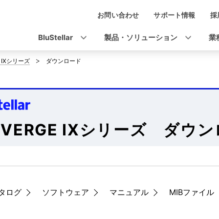
お問い合わせ
サポート情報
採
ナ
ビ
BluStellar
製品・ソリューション
業
ゲ
E IXシリーズ
ダウンロード
ー
シ
ョ
ン
IVERGE IXシリーズ ダウ
タログ
ソフトウェア
マニュアル
MIBファイル