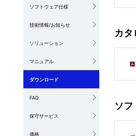
ゲ
ソフトウェア仕様
を
ー
表
シ
技術情報/お知らせ
カタ
示
ョ
ソリューション
し
ン
て
マニュアル
い
ダウンロード
ま
す
FAQ
ソフ
。
保守サービス
価格