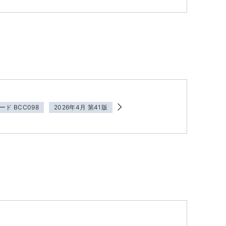
ード BCC098
2026年4月 第41版