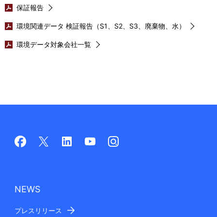
表
保証報告
ビ
示
環境関連データ 検証報告（S1、S2、S3、廃棄物、水）
ゲ
し
環境データ対象会社一覧
ー
て
シ
い
ョ
ま
ン
す
。
NEWS
プレスリリース