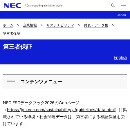
メ
サ
ニ
Japan
イ
ュ
ー
ト
を
ホーム
企業情報
サステナビリティ
付表・データ集
サ
ナ
内
開
第三者保証
く
検
ビ
イ
索
ゲ
第三者保証
ト
ー
English
内
シ
の
ョ
現
ン
コンテンツメニュー
ロ
閉
在
ー
じ
位
NEC ESGデータブック2026のWebページ
る
カ
（
https://jpn.nec.com/sustainability/ja/guidelines/data.html
）に掲
置
ル
載されている環境・社会関連データは、第三者による検証保証を受
を
けています。
ナ