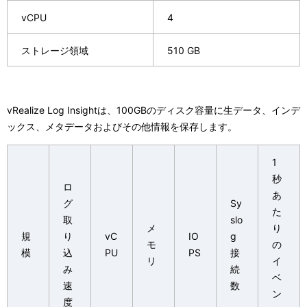
vCPU
4
ストレージ領域
510 GB
vRealize Log Insightは、100GBのディスク容量に生データ、インデ
ックス、メタデータおよびその他情報を保存します。
1
秒
ロ
あ
グ
Sy
た
取
slo
メ
り
規
り
vC
IO
g
モ
の
模
込
PU
PS
接
リ
イ
み
続
ベ
速
数
ン
度