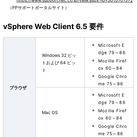
https://www.support.nec.co.jp/View.aspx?id=3010101572
（PPサポートポータルサイト）
vSphere Web Client 6.5 要件
Microsoft E
dge 79～86
Windows 32 ビッ
Mozilla Firef
トおよび 64 ビッ
ox 60～84
ト
Google Chro
me 75～86
ブラウザ
Microsoft E
dge 79～86
Mozilla Firef
Mac OS
ox 60～84
Google Chro
me 75～86