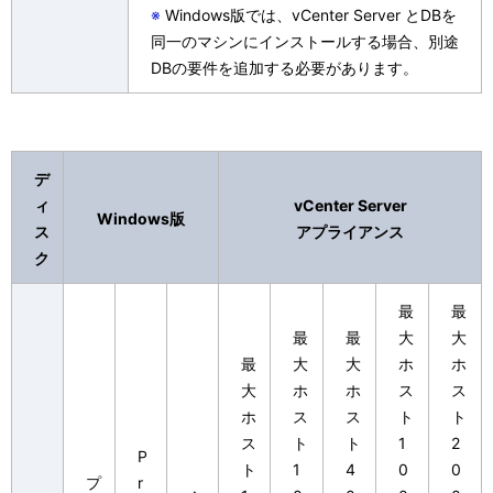
※
Windows版では、vCenter Server とDBを
同一のマシンにインストールする場合、別途
DBの要件を追加する必要があります。
デ
ィ
vCenter Server
Windows版
ス
アプライアンス
ク
最
最
最
最
大
大
最
大
大
ホ
ホ
大
ホ
ホ
ス
ス
ホ
ス
ス
ト
ト
ス
ト
ト
1
2
P
ト
1
4
0
0
プ
r