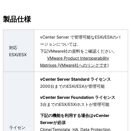
ビ
表
ゲ
製品仕様
示
ー
し
シ
vCenter Server で管理可能なESXi/ESXのバ
て
ョ
ージョンについては、
対応
い
下記VMware社の資料をご確認ください。
ン
ESXi/ESX
VMware Product Interoperability
ま
Matrixes (VMware社へのリンクです)
す
vCenter Server Standard ライセンス
。
2000台までのESXi/ESXが管理可能
vCenter Server Foundation ライセンス
3台までのESX/ESXiホストが管理可能
下記の機能を利用する場合はvCenter
Serverが必須
ライセン
Clone/Template, HA, Data Protection,