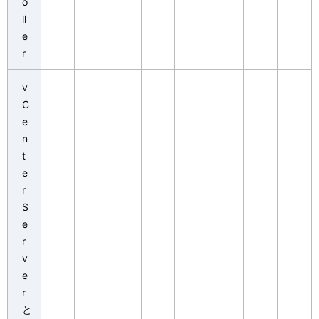
o
ll
e
r
v
C
e
n
t
e
r
S
e
r
v
e
r
と