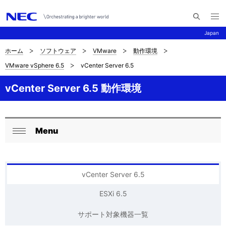
メ
サ
ニ
Japan
イ
ュ
ー
ト
を
ホーム
ソフトウェア
VMware
動作環境
サ
ナ
内
開
VMware vSphere 6.5
vCenter Server 6.5
く
検
ビ
イ
索
ゲ
vCenter Server 6.5 動作環境
ト
ー
内
シ
の
Menu
ョ
ロ
閉
現
ン
ー
じ
在
る
カ
vCenter Server 6.5
位
ル
ESXi 6.5
置
ナ
サポート対象機器一覧
を