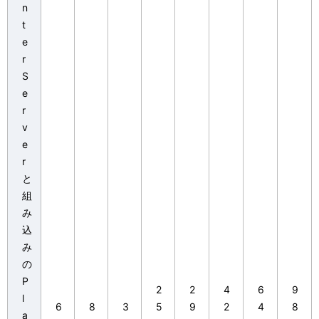
n
t
e
r
S
e
r
v
e
r
と
組
み
込
み
の
P
2
2
4
6
9
l
6
8
3
5
9
2
4
8
a