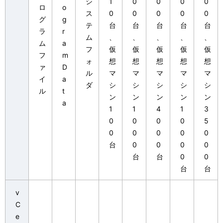
シ
1
0
0
0
0
ロ
o
ス
0
0
0
0
0
グ
g
テ
台
台
台
台
台
ラ
r
ム
、
、
、
、
、
ム
a
フ
仮
仮
仮
仮
仮
フ
m
ォ
想
想
想
想
想
ァ
D
ル
マ
マ
マ
マ
マ
イ
a
ダ
シ
シ
シ
シ
シ
ル
t
ン
ン
ン
ン
ン
a
1
1
4
1
3
0
0
0
0
5
0
0
0
0
0
台
0
0
0
0
台
台
0
0
台
台
v
C
e