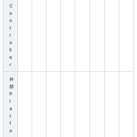
C
o
n
t
r
o
ll
e
r
外
部
P
l
a
t
f
o