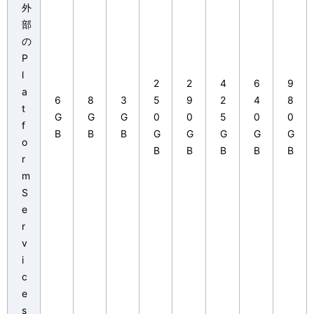
外
部
の
P
l
2
2
4
6
9
a
6
8
3
5
9
2
4
8
t
G
G
G
0
0
5
0
0
f
B
B
B
G
G
G
G
G
o
B
B
B
B
B
r
m
S
e
r
v
i
c
e
s