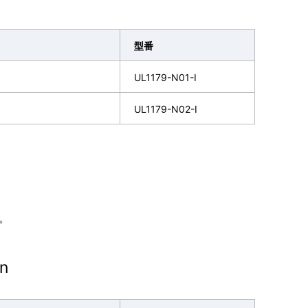
型番
UL1179-N01-I
UL1179-N02-I
。
on