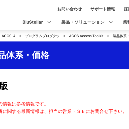
お問い合わせ
サポート情報
採
ナ
ビ
BluStellar
製品・ソリューション
業
ゲ
ACOS-4
プログラムプロダクツ
ACOS Access Toolkit
製品体系
ー
シ
 - 製品体系・価格
ョ
ン
a版
の情報は参考情報です。
番に関する最新情報は、担当の営業・ＳＥにお問合せ下さい。