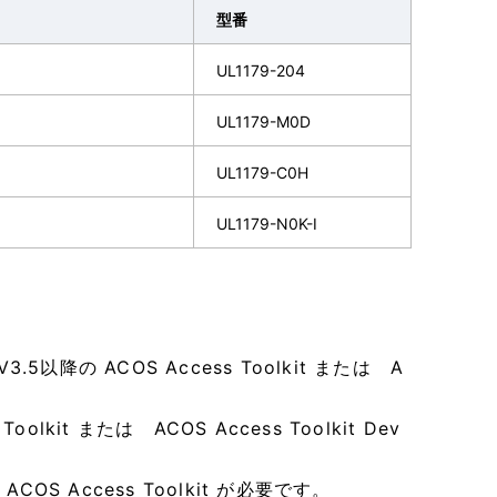
型番
UL1179-204
UL1179-M0D
UL1179-C0H
UL1179-N0K-I
降の ACOS Access Toolkit または A
olkit または ACOS Access Toolkit Dev
ACOS Access Toolkit が必要です。