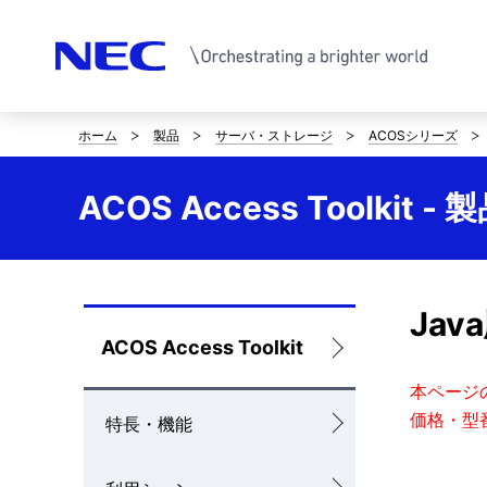
ホーム
製品
サーバ・ストレージ
ACOSシリーズ
サ
イ
ACOS Access Toolkit
ト
内
の
Jav
ロ
ACOS Access Toolkit
現
ー
本ページ
在
価格・型
特長・機能
カ
位
ル
置