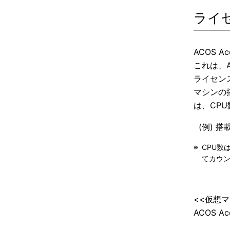
ライ
ACOS 
これは、A
ライセンス(
マシンの
は、CP
(例) 
※
CPU数
てカウ
<<仮想
ACOS 