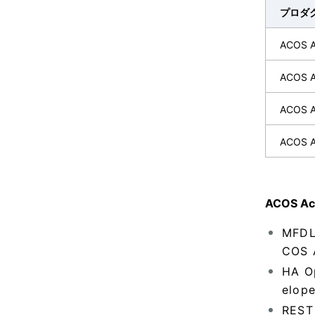
プロダ
ACOS Ac
ACOS A
ACOS 
ACOS Ac
ACOS 
MFD
COS 
HA O
elop
REST