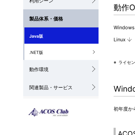
利用シーン
動作O
ナ
を
製品体系・価格
ビ
表
Windows
ゲ
示
Java版
Linux
ー
し
.NET版
シ
て
※
ライセ
ョ
い
動作環境
ン
ま
Wind
関連製品・サービス
す
。
初年度か
ACOS