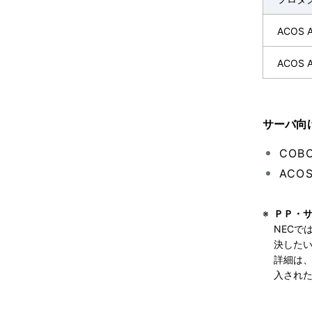
ACOS A
ACOS 
サーバ向
COB
AC
※
ＰＰ・サポ
NEC
決した
詳細は
入され