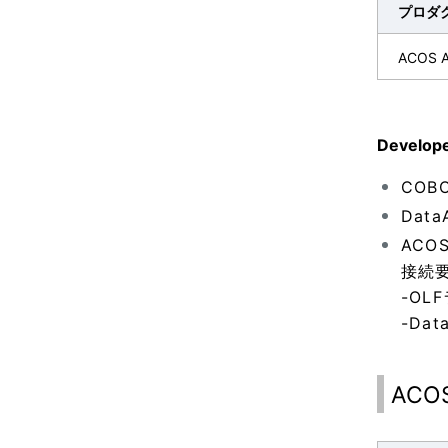
プロダ
ACOS Ac
Devel
COB
Dat
AC
接続
-O
-Da
ACO