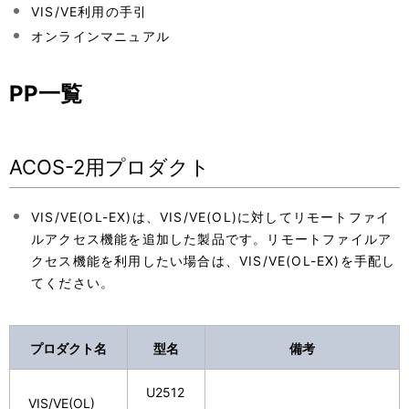
表
VIS/VE利用の手引
ビ
オンラインマニュアル
示
ゲ
し
ー
PP一覧
て
シ
い
ョ
ACOS-2用プロダクト
ま
ン
す
VIS/VE(OL-EX)は、VIS/VE(OL)に対してリモートファイ
ルアクセス機能を追加した製品です。リモートファイルア
。
クセス機能を利用したい場合は、VIS/VE(OL-EX)を手配し
てください。
プロダクト名
型名
備考
U2512
VIS/VE(OL)