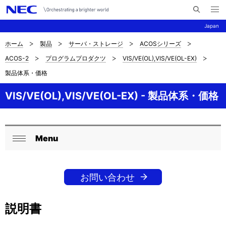
メ
サ
ニ
Japan
イ
ュ
ー
ト
を
ホーム
製品
サーバ・ストレージ
ACOSシリーズ
サ
ナ
内
開
ACOS-2
プログラムプロダクツ
VIS/VE(OL),VIS/VE(OL-EX)
く
検
ビ
イ
製品体系・価格
索
ゲ
ト
ー
VIS/VE(OL),VIS/VE(OL-EX) - 製品体系・価格
内
シ
の
ョ
Menu
現
ン
ロ
閉
在
ー
じ
位
る
お問い合わせ
カ
置
ル
説明書
を
ナ