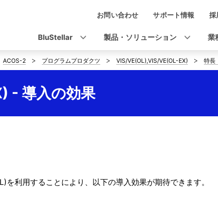
お問い合わせ
サポート情報
採
ナ
ビ
BluStellar
製品・ソリューション
業
ゲ
ACOS-2
プログラムプロダクツ
VIS/VE(OL),VIS/VE(OL-EX)
特長
ー
シ
EX) - 導入の効果
ョ
ン
E(OL)を利用することにより、以下の導入効果が期待できます。