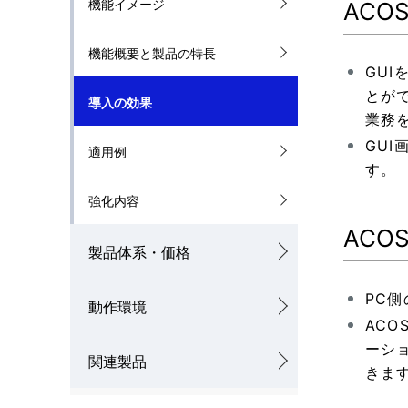
機能イメージ
AC
ナ
を
機能概要と製品の特長
ビ
表
GU
ゲ
とが
示
導入の効果
業務
ー
し
GU
適用例
シ
す。
て
ョ
強化内容
い
AC
ン
ま
製品体系・価格
す
PC
動作環境
。
AC
ーシ
関連製品
きま