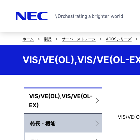
ホーム
製品
サーバ・ストレージ
ACOSシリーズ
サ
イ
VIS/VE(OL),VIS/VE(OL-
ト
内
の
VIS/VE(OL),VIS/VE(OL-
ロ
現
EX)
ー
在
VIS/V
カ
特長・機能
位
ル
置