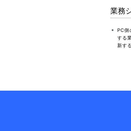
業務
PC側
する
新す