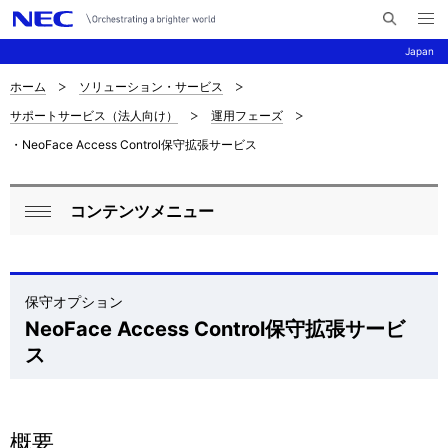
メ
サ
ニ
Japan
イ
ュ
ー
ト
を
ホーム
ソリューション・サービス
サ
ナ
内
開
サポートサービス（法人向け）
運用フェーズ
く
検
ビ
イ
・NeoFace Access Control保守拡張サービス
索
ゲ
ト
ー
内
コンテンツメニュー
ロ
シ
閉
の
ョ
ー
じ
現
ン
る
カ
保守オプション
在
NeoFace Access Control保守拡張サービ
ル
位
ス
ナ
置
ビ
概要
ゲ