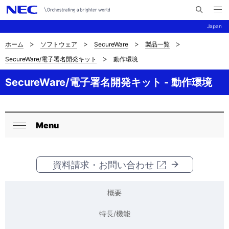
メ
サ
ニ
Japan
イ
ュ
ー
ト
を
ホーム
ソフトウェア
SecureWare
製品一覧
サ
ナ
内
開
SecureWare/電子署名開発キット
動作環境
く
検
ビ
イ
索
ゲ
SecureWare/電子署名開発キット - 動作環境
ト
ー
内
シ
の
Menu
ョ
ロ
閉
現
ン
ー
じ
在
る
資料請求・お問い合わせ
カ
位
ル
概要
置
ナ
特長/機能
を
ビ