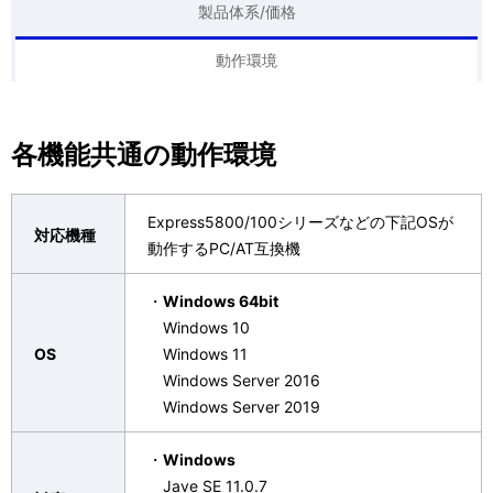
表
製品体系/価格
ゲ
示
動作環境
ー
し
シ
て
各機能共通の動作環境
ョ
い
ン
ま
Express5800/100シリーズなどの下記OSが
対応機種
動作するPC/AT互換機
す
。
・
Windows 64bit
Windows 10
OS
Windows 11
Windows Server 2016
Windows Server 2019
・
Windows
Jave SE 11.0.7