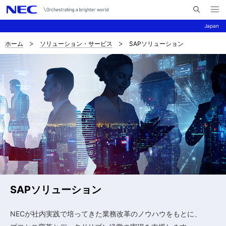
メ
サ
ニ
Japan
イ
ュ
ー
ト
を
ホーム
ソリューション・サービス
SAPソリューション
サ
ナ
内
開
く
検
ビ
イ
索
ゲ
ト
ー
内
シ
の
ョ
現
ン
在
位
SAPソリューション
置
NECが社内実践で培ってきた業務改革のノウハウをもとに、