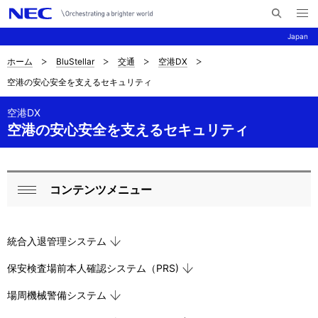
メ
サ
ニ
Japan
イ
ュ
ー
ト
を
ホーム
BluStellar
交通
空港DX
サ
ナ
内
開
空港の安心安全を支えるセキュリティ
く
検
ビ
イ
索
ゲ
空港DX
ト
空港の安心安全を支えるセキュリティ
ー
内
シ
の
ョ
コンテンツメニュー
ロ
現
ン
閉
ー
在
じ
統合入退管理システム
る
カ
位
保安検査場前本人確認システム（PRS)
ル
置
場周機械警備システム
ナ