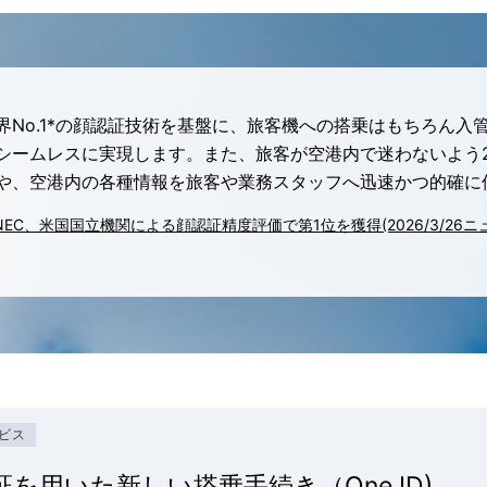
界No.1*の顔認証技術を基盤に、旅客機への搭乗はもちろん
シームレスに実現します。また、旅客が空港内で迷わないよう2
や、空港内の各種情報を旅客や業務スタッフへ迅速かつ的確に
NEC、米国国立機関による顔認証精度評価で第1位を獲得(2026/3/26ニ
ビス
証を用いた新しい搭乗手続き（One ID)