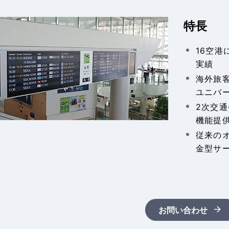
特長
16空
実績
海外旅
ユニバ
2次交
機能提
従来の
金型サ
お問い合わせ