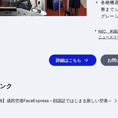
各種機
整まで
グレー
*
NEC、米国
ニュースリ
詳細はこちら
お問
ンク
】成田空港FaceExpress～顔認証ではじまる新しい空港～