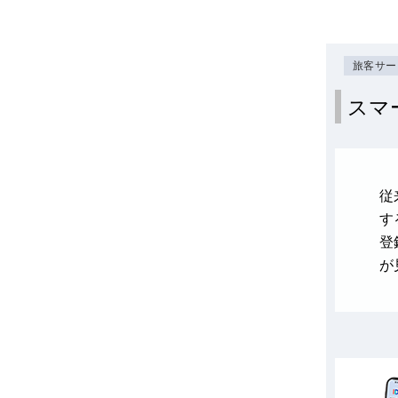
旅客サー
スマ
従
す
登
が