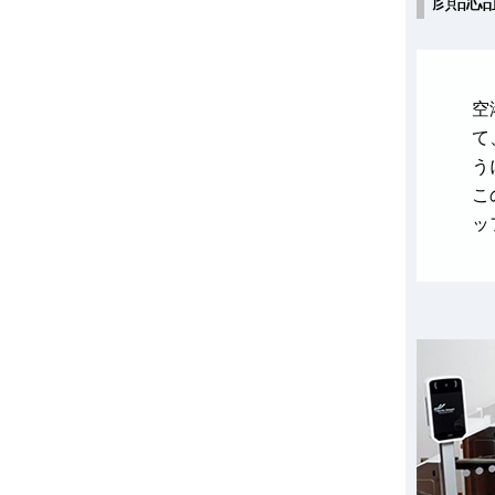
空
て
う
こ
ッ