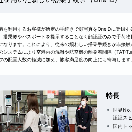
港を利用するお客様が所定の手続きで顔写真をOneIDに登録
、搭乗券やパスポートを提示することなく顔認証のみで手荷物
になります。これにより、従来の煩わしい搭乗手続きが非接触
のシステムにより空港内の混雑や航空機の離発着間隔（TAT:Turn 
フの配置人数の軽減に加え、旅客満足度の向上にも寄与します
特長
世界No
認証ス
国内ト