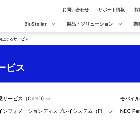
お問い合わせ
サポート情報
採
ナ
ビ
BluStellar
製品・ソリューション
業
ゲ
向上するサービス
ー
シ
ービス
ョ
ン
サービス（OneID)
モバイル
インフォメーションディスプレイシステム（FI
NEC Per