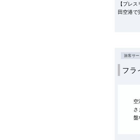
【プレス
田空港で
旅客サー
フラ
空
さ
盤