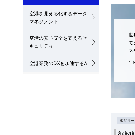
ル
空港を見える化するデータ
ナ
マネジメント
ビ
世
ゲ
空港の安心安全を支えるセ
で
キュリティ
ー
ス
シ
*
空港業務のDXを加速するAI
ョ
ン
旅客サー
顔認