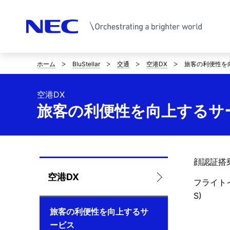
ホーム
BluStellar
交通
空港DX
旅客の利便性を
サ
イ
空港DX
ト
旅客の利便性を向上するサ
内
の
顔認証搭乗
現
ロ
空港DX
フライト
在
ー
S)
位
旅客の利便性を向上するサ
カ
ービス
置