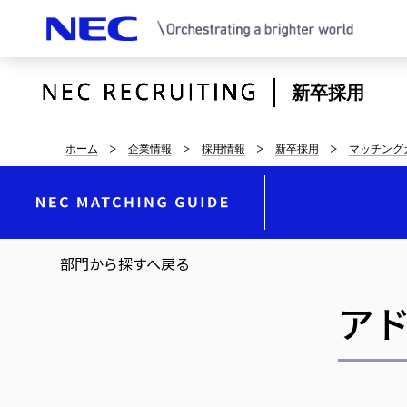
新卒採用
サ
ホーム
企業情報
採用情報
新卒採用
マッチング
イ
ト
内
部門から探すへ戻る
の
ア
現
在
位