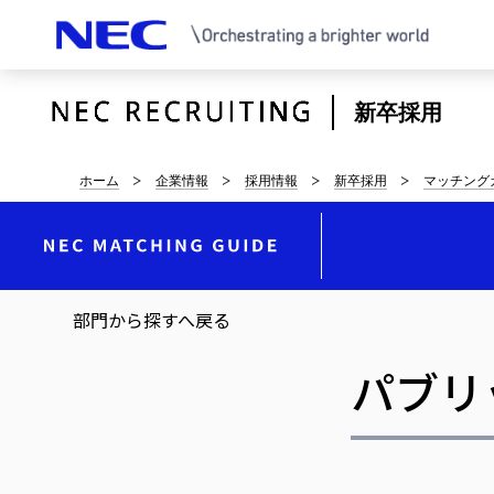
新卒採用
サ
ホーム
企業情報
採用情報
新卒採用
マッチング
イ
ト
内
部門から探すへ戻る
の
パブリ
現
在
位