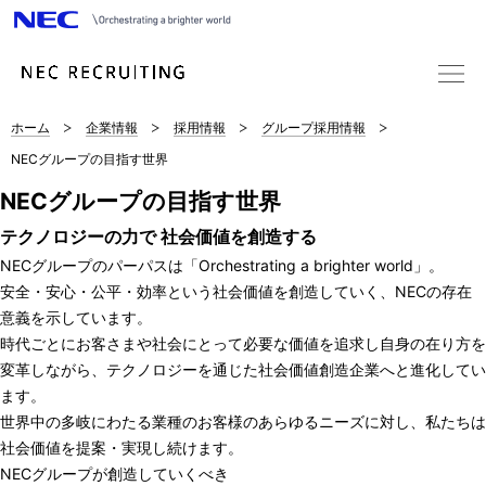
サ
ホーム
企業情報
採用情報
グループ採用情報
イ
NECグループの目指す世界
ト
NECグループの目指す世界
内
テクノロジーの力で
社会価値を創造する
NECグループのパーパスは「Orchestrating a brighter world」。
の
安全・安心・公平・効率という社会価値を創造していく、NECの存在
現
意義を示しています。
時代ごとにお客さまや社会にとって必要な価値を追求し自身の在り方を
在
変革しながら、テクノロジーを通じた社会価値創造企業へと進化してい
位
ます。
世界中の多岐にわたる業種のお客様のあらゆるニーズに対し、私たちは
置
社会価値を提案・実現し続けます。
NECグループが創造していくべき