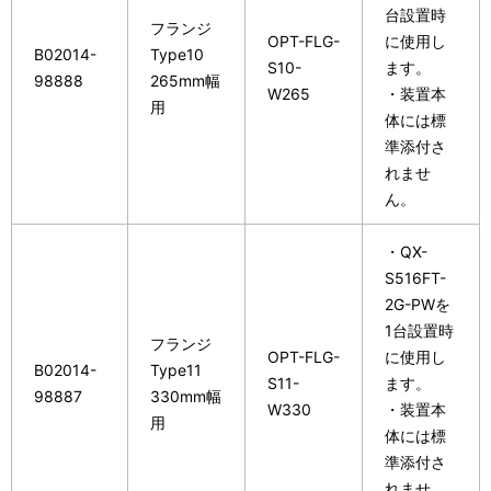
台設置時
フランジ
OPT-FLG-
に使用し
B02014-
Type10
S10-
ます。
98888
265mm幅
W265
・装置本
用
体には標
準添付さ
れませ
ん。
・QX-
S516FT-
2G-PWを
1台設置時
フランジ
OPT-FLG-
に使用し
B02014-
Type11
S11-
ます。
98887
330mm幅
W330
・装置本
用
体には標
準添付さ
れませ