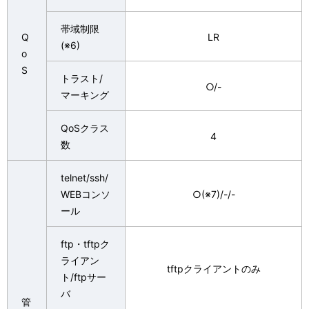
帯域制限
Q
LR
(※6)
o
S
トラスト/
○/-
マーキング
QoSクラス
4
数
telnet/ssh/
WEBコンソ
○(※7)/-/-
ール
ftp・tftpク
ライアン
tftpクライアントのみ
ト/ftpサー
バ
管