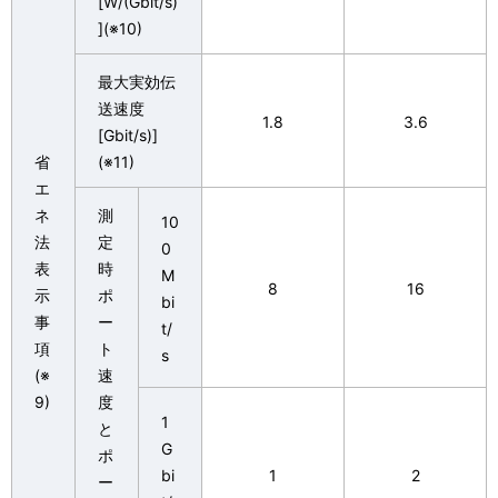
[W/(Gbit/s)
](※10)
最大実効伝
送速度
1.8
3.6
[Gbit/s)]
省
(※11)
エ
ネ
測
10
法
定
0
表
時
M
8
16
示
ポ
bi
事
ー
t/
項
ト
s
(※
速
9)
度
1
と
G
ポ
bi
1
2
ー