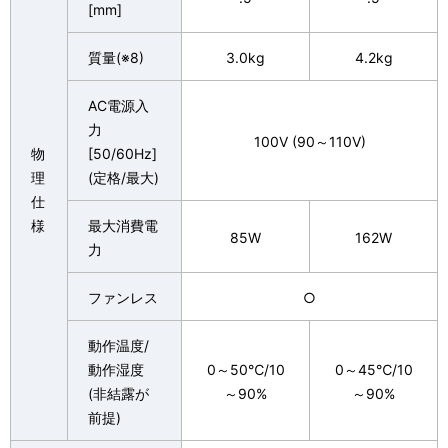
[mm]
質量(※8)
3.0kg
4.2kg
AC電源入
力
100V (90～110V)
物
[50/60Hz]
理
(定格/最大)
仕
様
最大消費電
85W
162W
力
ファンレス
○
動作温度/
動作湿度
0～50℃/10
0～45℃/10
(非結露が
～90%
～90%
前提)