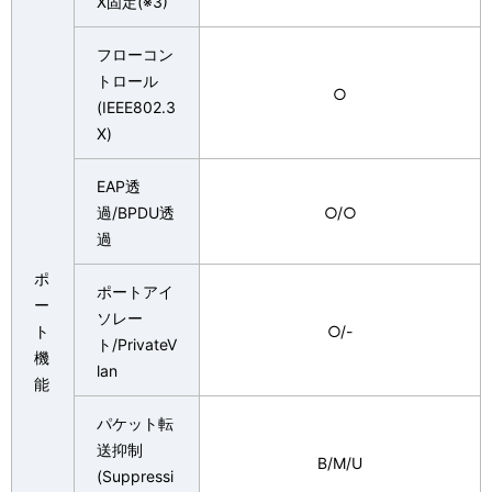
X固定(※3)
フローコン
トロール
○
(IEEE802.3
X)
EAP透
過/BPDU透
○/○
過
ポ
ポートアイ
ー
ソレー
ト
○/-
ト/PrivateV
機
lan
能
パケット転
送抑制
B/M/U
(Suppressi