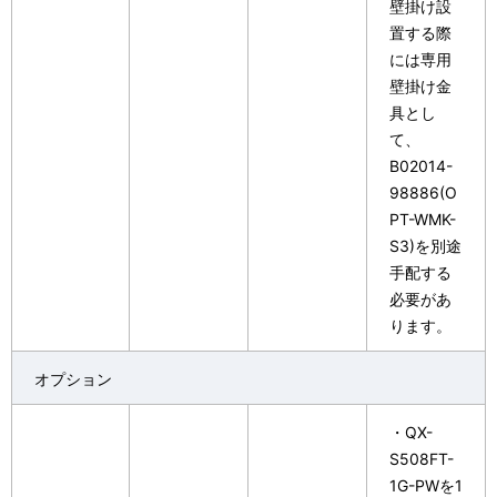
壁掛け設
置する際
には専用
壁掛け金
具とし
て、
B02014-
98886(O
PT-WMK-
S3)を別途
手配する
必要があ
ります。
オプション
・QX-
S508FT-
1G-PWを1