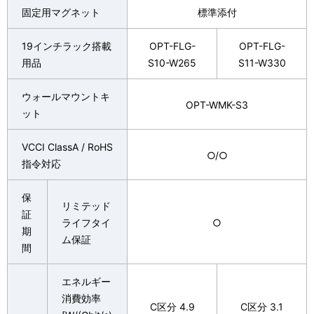
固定用マグネット
標準添付
19インチラック搭載
OPT-FLG-
OPT-FLG-
用品
S10-W265
S11-W330
ウォールマウントキ
OPT-WMK-S3
ット
VCCI ClassA / RoHS
○/○
指令対応
保
リミテッド
証
ライフタイ
○
期
ム保証
間
エネルギー
消費効率
C区分 4.9
C区分 3.1