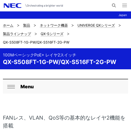
メ
サ
ニ
Japan
イ
ュ
ー
ト
を
ホーム
製品
ネットワーク機器
UNIVERGE QXシリーズ
サ
ナ
内
開
製品ラインナップ
QX-Sシリーズ
く
検
ビ
イ
QX-S508FT-1G-PW/QX-S516FT-2G-PW
索
ゲ
ト
ー
100MベーシックPoE+ レイヤ2スイッチ
内
QX-S508FT-1G-PW/QX-S516FT-2G-PW
シ
の
ョ
現
ン
Menu
ロ
在
閉
ー
じ
位
る
カ
置
FANレス、VLAN、QoS等の基本的なレイヤ2機能を
ル
を
搭載