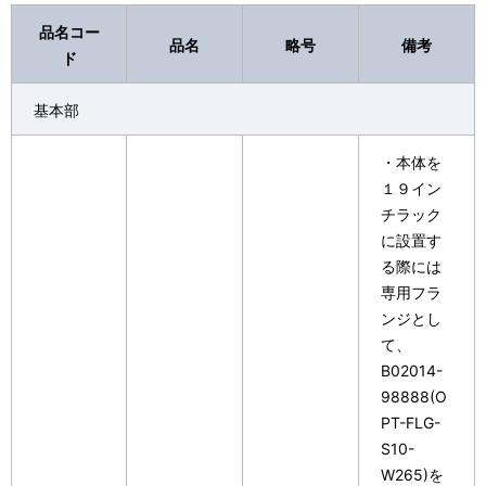
品名コー
品名
略号
備考
ド
基本部
・本体を
１９イン
チラック
に設置す
る際には
専用フラ
ンジとし
て、
B02014-
98888(O
PT-FLG-
S10-
W265)を