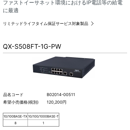
ナ
ファストイーサネット環境におけるIP電話等の給電
表
に最適
ビ
示
ゲ
リミテッドライフタイム保証サービス対象製品
し
ー
て
シ
QX-S508FT-1G-PW
い
ョ
ま
ン
す
。
品名コード
B02014-00511
希望小売価格(税別)
120,200円
10/100BASE-TX
10/100/1000BASE-T
8
1