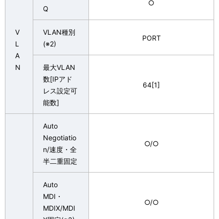
○
Q
V
VLAN種別
PORT
L
(※2)
A
N
最大VLAN
数[IPアド
64[1]
レス設定可
能数]
Auto
Negotiatio
○/○
n/速度・全
半二重固定
Auto
MDI・
○/○
MDIX/MDI