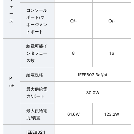
ェ
コンソール
ー
ポート/マ
ス
○/-
○/-
ネージメン
トポート
給電可能イ
ンタフェー
8
16
ス数
給電規格
IEEE802.3af/at
P
oE
最大供給電
30.0W
力/ポート
最大供給電
61.6W
123.2W
力/装置
IEEE802.1