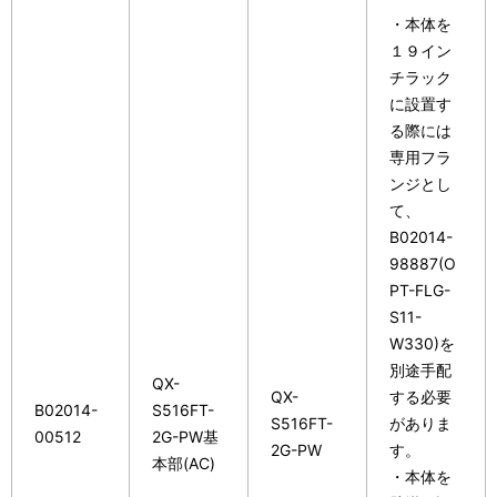
・本体を
１９イン
チラック
に設置す
る際には
専用フラ
ンジとし
て、
B02014-
98887(O
PT-FLG-
S11-
W330)を
別途手配
QX-
QX-
する必要
B02014-
S516FT-
S516FT-
がありま
00512
2G-PW基
2G-PW
す。
本部(AC)
・本体を