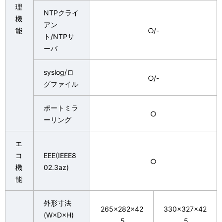
理
NTPクライ
機
アン
能
○/-
ト/NTPサ
ーバ
syslog/ロ
○/-
グファイル
ポートミラ
○
ーリング
エ
コ
EEE(IEEE8
○
機
02.3az)
能
外形寸法
265×282×42
330×327×42
(W×D×H)
.5
.5