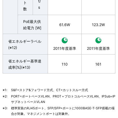
t/
ト
s
数
PoE最大供
61.6W
123.2W
給電力 [W]
省エネルギーラベル
(※12)
2011年度基準
2011年度基準
省エネルギー基準達
110
161
成率[%](※13)
※1:
S&F=ストア&フォワード方式、CT=カットスルー方式
※2:
PORT=ポートベースVLAN、PROT＝プロトコルベースVLAN、IPSub=IP
サブネットベースVLAN
※3:
標準実装のRJ45ポート、SFP/SFP+ポートに1000BASE-T-SFP搭載の場
合が対象。マネジメントポートは対象外。