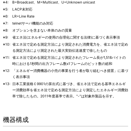
※4:
B=Broadcast、M=Multicast、U=Unknown unicast
※5:
LACP未対応
※6:
LR=Line Rate
※7:
telnetサーバ機能のみ対応
※8:
オプションを含まない本体のみの質量
※9:
省エネ法(エネルギーの使用の合理化に関する法律)に基づく表示事項
※10:
省エネ法で定める測定方法により測定された消費電力を、省エネ法で定め
る測定方法により測定された最大実効伝送速度で徐したもの
※11:
省エネ法で定める測定方法により測定されたフレーム長が1,518バイトの
時における1秒間の出力フレーム数x1フレームのビット数の総和
※12:
「エネルギー消費機器の小売の事業を行う者が取り組むべき措置」に基づ
く表示事項
※13:
日本工業規格Ｃ9901の算出式に基づき、省エネ法で定める基準エネルギ
ー消費効率を省エネ法で定める測定方法により測定したエネルギー消費効
率で除したもの。2011年度基準で表示。"-"は対象外製品を示す。
機器構成