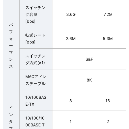
スイッチン
グ容量
3.6G
7.2G
[bps]
パ
フ
転送レート
ォ
2.6M
5.3M
[pps]
ー
マ
スイッチン
ン
S&F
グ方式(※1)
ス
MACアドレ
8K
ステーブル
10/100BAS
8
16
E-TX
イ
ン
10/100/10
タ
1
2
00BASE-T
フ