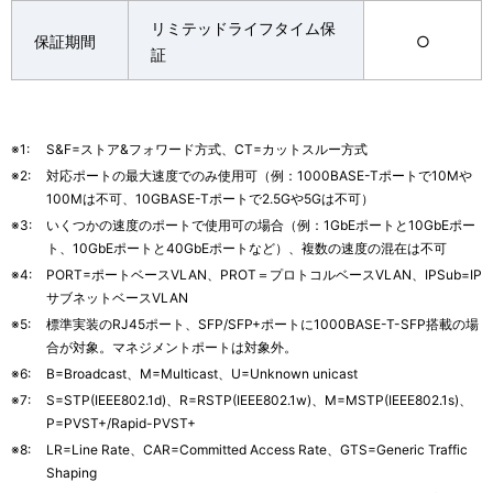
リミテッドライフタイム保
保証期間
○
証
※1:
S&F=ストア&フォワード方式、CT=カットスルー方式
※2:
対応ポートの最大速度でのみ使用可（例：1000BASE-Tポートで10Mや
100Mは不可、10GBASE-Tポートで2.5Gや5Gは不可）
※3:
いくつかの速度のポートで使用可の場合（例：1GbEポートと10GbEポー
ト、10GbEポートと40GbEポートなど）、複数の速度の混在は不可
※4:
PORT=ポートベースVLAN、PROT＝プロトコルベースVLAN、IPSub=IP
サブネットベースVLAN
※5:
標準実装のRJ45ポート、SFP/SFP+ポートに1000BASE-T-SFP搭載の場
合が対象。マネジメントポートは対象外。
※6:
B=Broadcast、M=Multicast、U=Unknown unicast
※7:
S=STP(IEEE802.1d)、R=RSTP(IEEE802.1w)、M=MSTP(IEEE802.1s)、
P=PVST+/Rapid-PVST+
※8:
LR=Line Rate、CAR=Committed Access Rate、GTS=Generic Traffic
Shaping