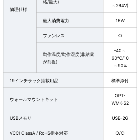
格/最大)
～264V)
物理仕様
最大消費電力
16W
ファンレス
○
-40～
動作温度/動作湿度(非結露
60℃/10
が前提)
～90%
19インチラック搭載用品
標準添付
OPT-
ウォールマウントキット
WMK-S2
USBメモリ
USB-2G
VCCI ClassA / RoHS指令対応
○/○