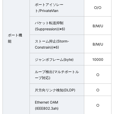
ポートアイソレー
○/○
ト/PrivateVlan
パケット転送抑制
B/M/U
(Suppression)(※6)
ポート機
能
ストーム抑止(Storm-
B/M/U
Constrain)(※6)
ジャンボフレーム(byte)
10000
ループ検出(マルチポートル
○
ープ対応)
片方向リンク検知(DLDP)
○
Ethernet OAM
○
(IEEE802.3ah)