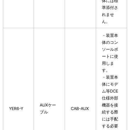
体には標
準添付さ
れませ
ん。
・装置本
体のコン
ソールポ
ートに使
用しま
す。
・装置本
体にモデ
ム等DCE
仕様外部
AUXケー
機器を接
YER6-Y
CAB-AUX
ブル
続する際
には手配
する必要