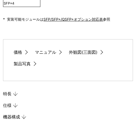
SFP×4
*
実装可能モジュールは
SFP/SFP+/QSFP+オプション対応表
参照
価格
マニュアル
外観図(三面図)
製品写真
特長
仕様
機器構成