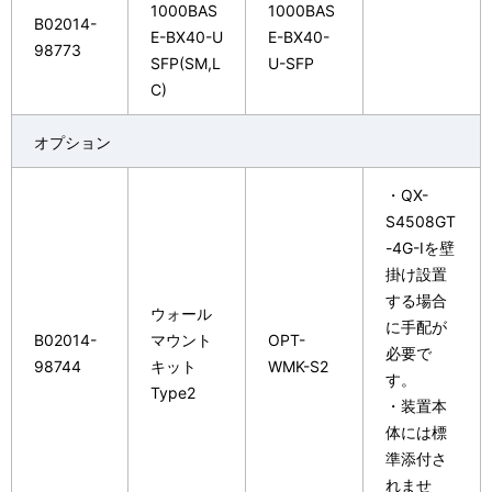
1000BAS
1000BAS
B02014-
E-BX40-U
E-BX40-
98773
SFP(SM,L
U-SFP
C)
オプション
・QX-
S4508GT
-4G-Iを壁
掛け設置
する場合
ウォール
に手配が
B02014-
マウント
OPT-
必要で
98744
キット
WMK-S2
す。
Type2
・装置本
体には標
準添付さ
れませ