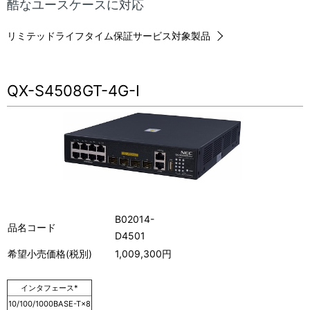
酷なユースケースに対応
ビ
表
ゲ
示
リミテッドライフタイム保証サービス対象製品
ー
し
シ
て
QX-S4508GT-4G-I
ョ
い
ン
ま
す
。
B02014-
品名コード
D4501
希望小売価格(税別)
1,009,300円
インタフェース*
10/100/1000BASE-T×8