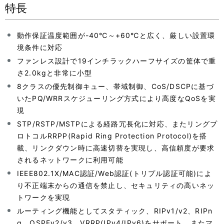
特長
動作保証温度範囲が-40℃～+60℃と広く、厳しい設置環
境条件に対応
ファンレス設計で19インチラックハーフサイズの筐体で重
さ2.0kgと非常に小型
8クラスの優先制御キュー、帯域制御、CoS/DSCPに基づ
いたPQ/WRRスケジューリング方式により高度なQoSを実
現
STP/RSTP/MSTPによる経路冗長化に対応、またリングプ
ロトコルRRPP(Rapid Ring Protection Protocol)を搭
載、リンクダウン時に高速切替を実現し、高信頼度が要求
されるネットワークに利用可能
IEEE802.1X/MAC認証/Web認証(トリプル認証可能)によ
り不正端末からの通信を禁止し、セキュリティの高いネッ
トワークを実現
ルーティング機能としてスタティック、RIPv1/v2、RIPn
g、OSPFv2/v3、VRRP(IPv4/IPv6)をサポート、またマ