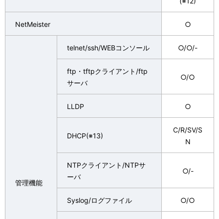
(※12)
NetMeister
○
telnet/ssh/WEBコンソール
○/○/-
ftp・tftpクライアント/ftp
○/○
サーバ
LLDP
○
C/R/SV/S
DHCP(※13)
N
NTPクライアント/NTPサ
○/-
ーバ
管理機能
Syslog/ログファイル
○/○