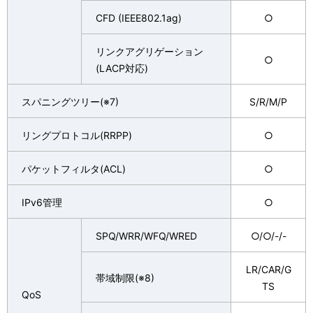
CFD (IEEE802.1ag)
○
リンクアグリゲーション
○
(LACP対応)
スパニングツリー(※7)
S/R/M/P
リングプロトコル(RRPP)
○
パケットフィルタ(ACL)
○
IPv6管理
○
SPQ/WRR/WFQ/WRED
○/○/-/-
LR/CAR/G
帯域制限(※8)
TS
QoS