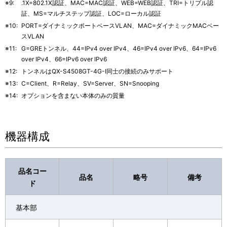
※9:
.1X=802.1X認証、MAC=MAC認証、WEB=WEB認証、TRI=トリプル認
証、MS=マルチステップ認証、LOC=ローカル認証
※10:
PORT=ダイナミックポートベースVLAN、MAC=ダイナミックMACベー
スVLAN
※11:
G=GREトンネル、44=IPv4 over IPv4、46=IPv4 over IPv6、64=IPv6
over IPv4、66=IPv6 over IPv6
※12:
トンネルはQX-S4508GT-4G-I同士の接続のみサポート
※13:
C=Client、R=Relay、SV=Server、SN=Snooping
※14:
オプションを含まない本体のみの質量
機器構成
品名コー
品名
略号
備考
ド
基本部