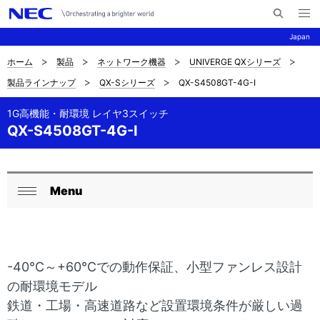
メ
サ
ニ
Japan
イ
ュ
ー
ト
を
ホーム
製品
ネットワーク機器
UNIVERGE QXシリーズ
サ
ナ
内
開
製品ラインナップ
QX-Sシリーズ
QX-S4508GT-4G-I
く
検
ビ
イ
索
ゲ
1G高機能・耐環境 レイヤ3スイッチ
ト
QX-S4508GT-4G-I
ー
内
シ
の
ョ
Menu
ロ
現
ン
閉
ー
在
じ
る
カ
位
-40℃～+60℃での動作保証、小型ファンレス設計
ル
置
の耐環境モデル
ナ
を
鉄道・工場・高速道路など設置環境条件が厳しい過