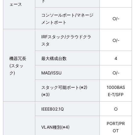
ト
ェース
コンソールポート/マネージ
○/-
メントポート
IRFスタック/クラウドクラ
○/-
スタ
機器冗長
最大構成台数
4
(スタッ
ク)
MAD/ISSU
○/-
スタック可能ポート(※2)
1000BAS
(※3)
E-T/SFP
IEEE802.1Q
○
PORT/PR
VLAN種別(※4)
OT