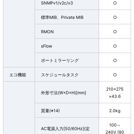
SNMPv1/v2c/v3
○
標準MIB、Private MIB
○
RMON
○
sFlow
○
ポートミラーリング
○
エコ機能
スケジュールタスク
○
210×275
外形寸法(W×D×H)[mm]
×43.6
質量(※14)
2.0kg
100～
AC電源入力[50/60Hz](定
240V (90