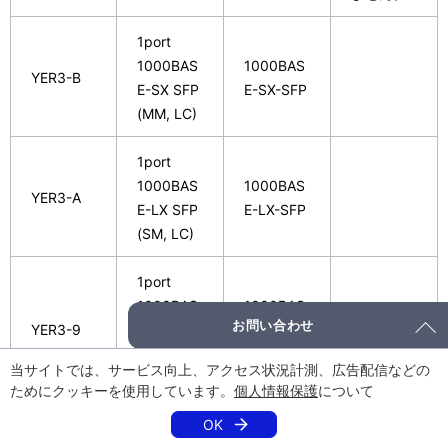
1port
1000BAS
1000BAS
YER3-B
E-SX SFP
E-SX-SFP
(MM, LC)
1port
1000BAS
1000BAS
YER3-A
E-LX SFP
E-LX-SFP
(SM, LC)
1port
1000BAS
1000BAS
お問い合わせ
YER3-9
E-ZX40
E-ZX-LR-
SFP (SM,
SFP
当サイトでは、サービス向上、アクセス状況計測、広告配信などの
LC)
ためにクッキーを使用しています。
個人情報保護
について
OK
1port