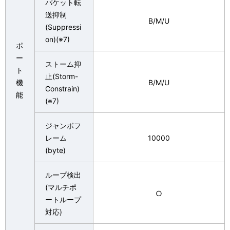
パケット転
送抑制
B/M/U
(Suppressi
on)(※7)
ポ
ー
ストーム抑
ト
止(Storm-
機
B/M/U
Constrain)
能
(※7)
ジャンボフ
レーム
10000
(byte)
ループ検出
(マルチポ
○
ートループ
対応)