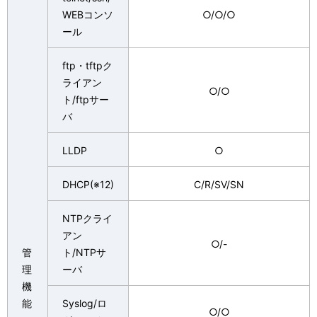
WEBコンソ
○/○/○
ール
ftp・tftpク
ライアン
○/○
ト/ftpサー
バ
LLDP
○
DHCP(※12)
C/R/SV/SN
NTPクライ
アン
○/-
管
ト/NTPサ
理
ーバ
機
能
Syslog/ロ
○/○