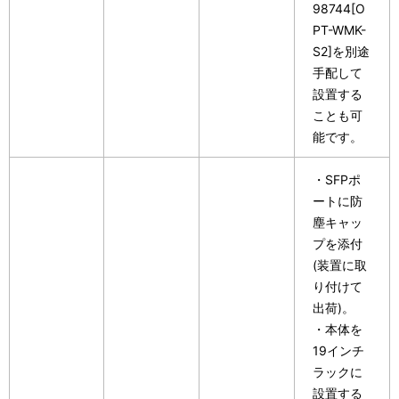
98744[O
PT-WMK-
S2]を別途
手配して
設置する
ことも可
能です。
・SFPポ
ートに防
塵キャッ
プを添付
(装置に取
り付けて
出荷)。
・本体を
19インチ
ラックに
設置する