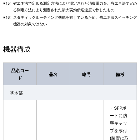
※15:
省エネ法で定める測定方法により測定された消費電力を、省エネ法で定め
る測定方法により測定された最大実効伝送速度で徐したもの
※16:
スタティックルーティング機能を有しているため、省エネ法スイッチング
機器の対象ではない
機器構成
品名コー
品名
略号
備考
ド
基本部
・SFPポ
ートに防
塵キャッ
プを添付
(装置に取