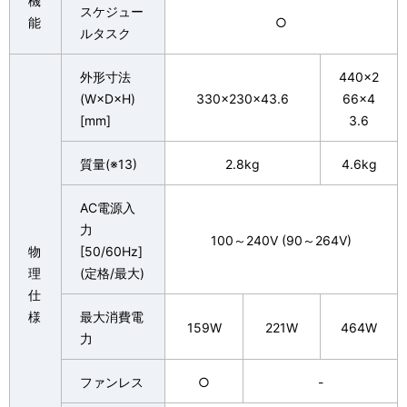
機
スケジュー
能
○
ルタスク
外形寸法
440×2
(W×D×H)
330×230×43.6
66×4
[mm]
3.6
質量(※13)
2.8kg
4.6kg
AC電源入
力
100～240V (90～264V)
物
[50/60Hz]
理
(定格/最大)
仕
様
最大消費電
159W
221W
464W
力
ファンレス
○
-