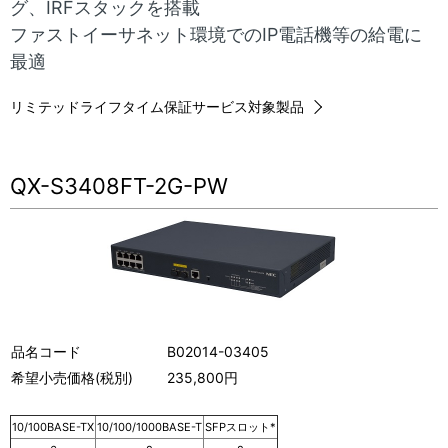
グ、IRFスタックを搭載
表
ナ
ファストイーサネット環境でのIP電話機等の給電に
示
最適
ビ
し
ゲ
リミテッドライフタイム保証サービス対象製品
て
ー
い
シ
QX-S3408FT-2G-PW
ま
ョ
す
ン
。
品名コード
B02014-03405
希望小売価格(税別)
235,800円
10/100BASE-TX
10/100/1000BASE-T
SFPスロット*