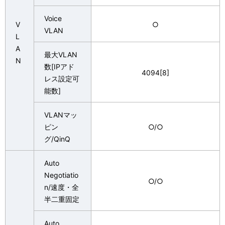
Voice
V
○
VLAN
L
A
最大VLAN
N
数[IPアド
4094[8]
レス設定可
能数]
VLANマッ
ピン
○/○
グ/QinQ
Auto
Negotiatio
○/○
n/速度・全
半二重固定
Auto