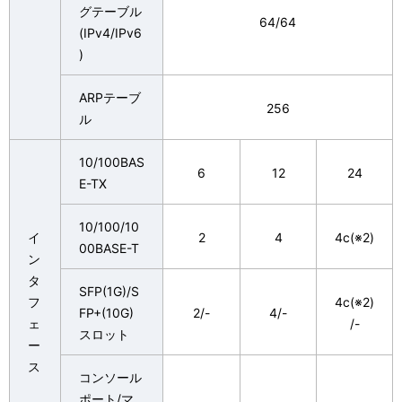
グテーブル
64/64
(IPv4/IPv6
)
ARPテーブ
256
ル
10/100BAS
6
12
24
E-TX
10/100/10
イ
2
4
4c(※2)
00BASE-T
ン
タ
SFP(1G)/S
フ
4c(※2)
FP+(10G)
2/-
4/-
ェ
/-
スロット
ー
ス
コンソール
ポート/マ