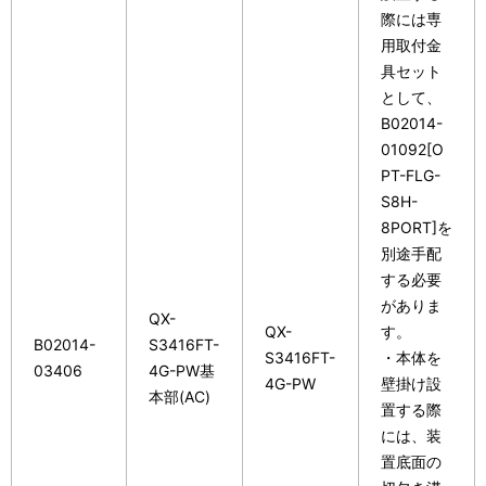
際には専
用取付金
具セット
として、
B02014-
01092[O
PT-FLG-
S8H-
8PORT]を
別途手配
する必要
がありま
QX-
QX-
す。
B02014-
S3416FT-
S3416FT-
・本体を
03406
4G-PW基
4G-PW
壁掛け設
本部(AC)
置する際
には、装
置底面の