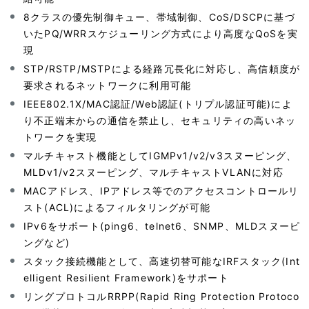
8クラスの優先制御キュー、帯域制御、CoS/DSCPに基づ
いたPQ/WRRスケジューリング方式により高度なQoSを実
現
STP/RSTP/MSTPによる経路冗長化に対応し、高信頼度が
要求されるネットワークに利用可能
IEEE802.1X/MAC認証/Web認証(トリプル認証可能)によ
り不正端末からの通信を禁止し、セキュリティの高いネッ
トワークを実現
マルチキャスト機能としてIGMPv1/v2/v3スヌーピング、
MLDv1/v2スヌーピング、マルチキャストVLANに対応
MACアドレス、IPアドレス等でのアクセスコントロールリ
スト(ACL)によるフィルタリングが可能
IPv6をサポート(ping6、telnet6、SNMP、MLDスヌーピ
ングなど)
スタック接続機能として、高速切替可能なIRFスタック(Int
elligent Resilient Framework)をサポート
リングプロトコルRRPP(Rapid Ring Protection Protoco