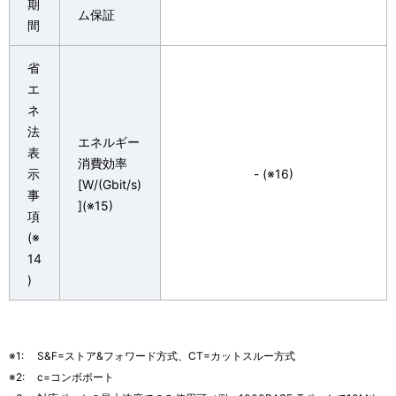
期
ム保証
間
省
エ
ネ
法
エネルギー
表
消費効率
示
- (※16)
[W/(Gbit/s)
事
](※15)
項
(※
14
)
※1:
S&F=ストア&フォワード方式、CT=カットスルー方式
※2:
c=コンボポート