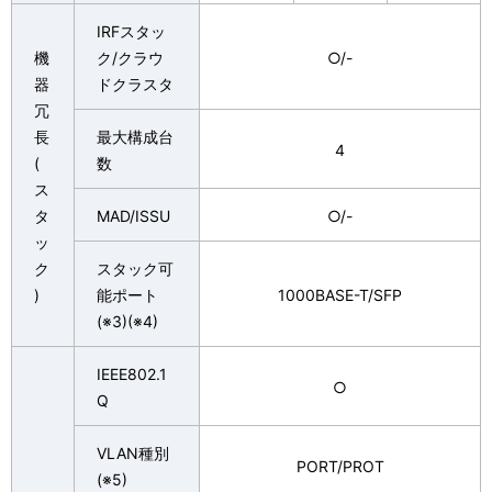
IRFスタッ
機
ク/クラウ
○/-
器
ドクラスタ
冗
長
最大構成台
4
(
数
ス
タ
MAD/ISSU
○/-
ッ
ク
スタック可
)
能ポート
1000BASE-T/SFP
(※3)(※4)
IEEE802.1
○
Q
VLAN種別
PORT/PROT
(※5)