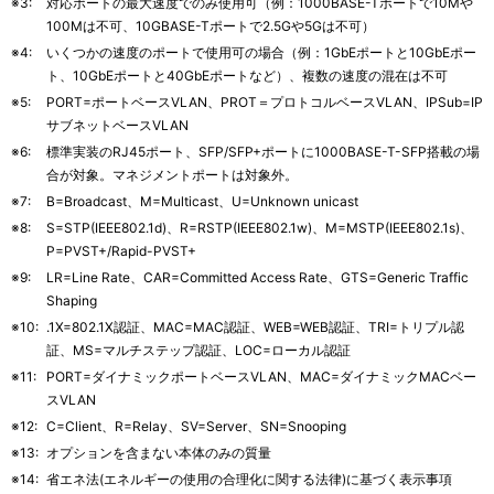
※3:
対応ポートの最大速度でのみ使用可（例：1000BASE-Tポートで10Mや
100Mは不可、10GBASE-Tポートで2.5Gや5Gは不可）
※4:
いくつかの速度のポートで使用可の場合（例：1GbEポートと10GbEポー
ト、10GbEポートと40GbEポートなど）、複数の速度の混在は不可
※5:
PORT=ポートベースVLAN、PROT＝プロトコルベースVLAN、IPSub=IP
サブネットベースVLAN
※6:
標準実装のRJ45ポート、SFP/SFP+ポートに1000BASE-T-SFP搭載の場
合が対象。マネジメントポートは対象外。
※7:
B=Broadcast、M=Multicast、U=Unknown unicast
※8:
S=STP(IEEE802.1d)、R=RSTP(IEEE802.1w)、M=MSTP(IEEE802.1s)、
P=PVST+/Rapid-PVST+
※9:
LR=Line Rate、CAR=Committed Access Rate、GTS=Generic Traffic
Shaping
※10:
.1X=802.1X認証、MAC=MAC認証、WEB=WEB認証、TRI=トリプル認
証、MS=マルチステップ認証、LOC=ローカル認証
※11:
PORT=ダイナミックポートベースVLAN、MAC=ダイナミックMACベー
スVLAN
※12:
C=Client、R=Relay、SV=Server、SN=Snooping
※13:
オプションを含まない本体のみの質量
※14:
省エネ法(エネルギーの使用の合理化に関する法律)に基づく表示事項