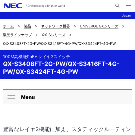
メ
サ
ニ
Japan
イ
ュ
ー
ト
を
ホーム
製品
ネットワーク機器
UNIVERGE QXシリーズ
サ
ナ
内
開
製品ラインナップ
QX-Sシリーズ
く
検
ビ
イ
QX-S3408FT-2G-PW/QX-S3416FT-4G-PW/QX-S3424FT-4G-PW
索
ゲ
ト
ー
100M高機能PoE+ レイヤ2スイッチ
内
QX-S3408FT-2G-PW/QX-S3416FT-4G-
シ
PW/QX-S3424FT-4G-PW
の
ョ
現
ン
在
Menu
ロ
閉
位
ー
じ
置
る
カ
を
豊富なレイヤ2機能に加え、スタティックルーティン
ル