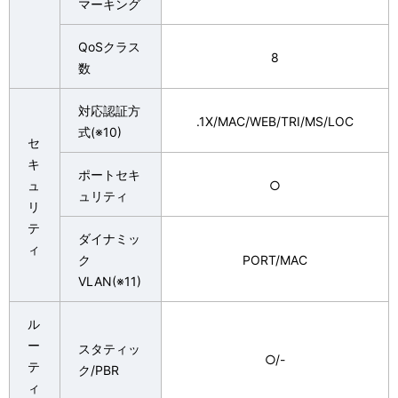
マーキング
QoSクラス
8
数
対応認証方
.1X/MAC/WEB/TRI/MS/LOC
式(※10)
セ
キ
ポートセキ
ュ
○
ュリティ
リ
テ
ダイナミッ
ィ
ク
PORT/MAC
VLAN(※11)
ル
ー
スタティッ
○/-
テ
ク/PBR
ィ