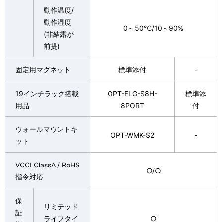
動作温度/
動作湿度
0～50℃/10～90%
(非結露が
前提)
固定用マグネット
標準添付
-
19インチラック搭載
OPT-FLG-S8H-
標準添
用品
8PORT
付
ウォールマウントキ
OPT-WMK-S2
-
ット
VCCI ClassA / RoHS
○/○
指令対応
保
リミテッド
証
ライフタイ
○