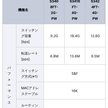
S340
S3416
S342
8FT-
FT-
4FT-
機種名
2G-
4G-
4G-
PW
PW
PW
スイッチン
グ容量
9.2G
18.4G
12.8G
[bps]
転送レート
6.8M
13.6M
9.5M
[pps]
パ
スイッチン
フ
S&F
グ方式(※1)
ォ
ー
MACアドレ
マ
16K
ステーブル
ン
ス
ルーティン