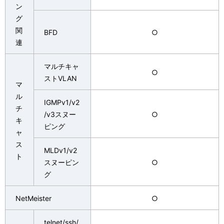
ン
グ
関
BFD
○
連
マルチキャ
○
ストVLAN
マ
ル
IGMPv1/v2
チ
/v3スヌー
○
キ
ピング
ャ
ス
MLDv1/v2
ト
スヌーピン
○
グ
NetMeister
○
telnet/ssh/