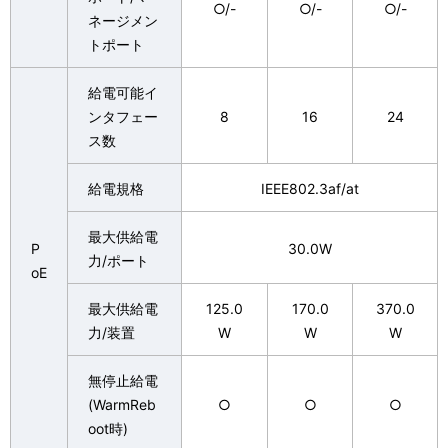
○/-
○/-
○/-
ネージメン
トポート
給電可能イ
ンタフェー
8
16
24
ス数
給電規格
IEEE802.3af/at
最大供給電
P
30.0W
力/ポート
oE
最大供給電
125.0
170.0
370.0
力/装置
W
W
W
無停止給電
(WarmReb
○
○
○
oot時)