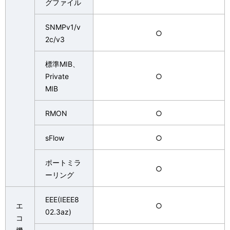
グファイル
SNMPv1/v
○
2c/v3
標準MIB、
Private
○
MIB
RMON
○
sFlow
○
ポートミラ
○
ーリング
EEE(IEEE8
エ
○
02.3az)
コ