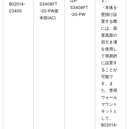
QX-
す。
B02014-
S3408FT
S3408FT
・本体を
03405
-2G-PW基
-2G-PW
壁掛け設
本部(AC)
置する際
には、装
置底面の
切欠き溝
を使用し
て簡易的
に設置す
ることが
可能で
す。ま
た、専用
ウォール
マウント
キットと
して、
B02014-