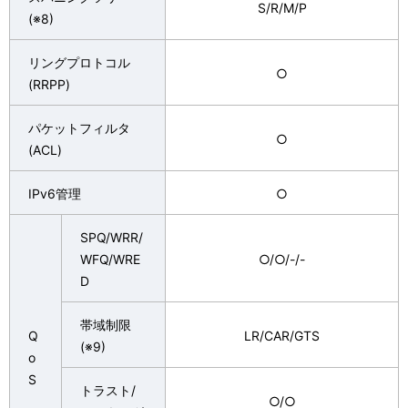
S/R/M/P
(※8)
リングプロトコル
○
(RRPP)
パケットフィルタ
○
(ACL)
IPv6管理
○
SPQ/WRR/
WFQ/WRE
○/○/-/-
D
帯域制限
Q
LR/CAR/GTS
(※9)
o
S
トラスト/
○/○