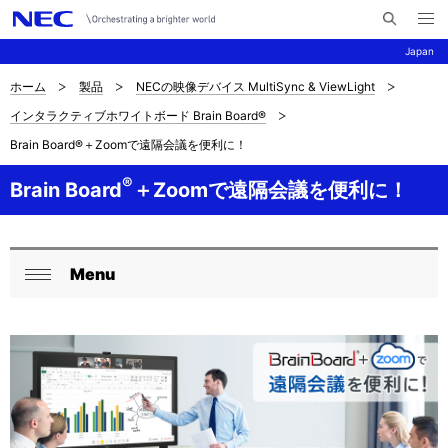
メ
サ
ニ
Japan
イ
ュ
ー
ト
を
ホーム
製品
NECの映像デバイス MultiSync & ViewLight
サ
ナ
内
開
インタラクティブホワイトボード Brain Board®
く
検
ビ
イ
Brain Board®＋Zoomで遠隔会議を便利に！
索
ゲ
ト
®
ー
Brain Board
＋Zoomで遠隔会議を便利に！
内
シ
の
ョ
Menu
現
ン
ロ
閉
在
ー
じ
位
る
カ
置
ル
ナ