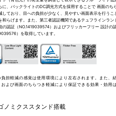
らに、バックライトのDC調光方式を採用することで 画面のち
減しており、目への負担が少なく、見やすい画面表示を行うこ
を和らげます。また、第三者認証機関であるテュフラインラン
の認証（NO.1419039574）およびフリッカーフリー 設計の
419039576）を取得しています。
の負担軽減の感覚は使用環境により左右されます。また、
トおよび画面のちらつき軽減により保証できる効果・効用
ゴノミクススタンド搭載