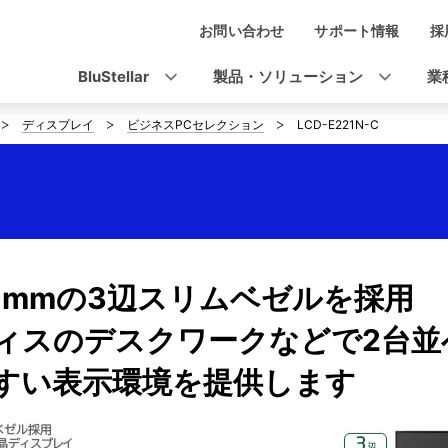
お問い合わせ
サポート情報
採
ナ
ビ
BluStellar
製品・ソリューション
業
ゲ
ディスプレイ
ビジネスPCセレクション
LCD-E221N-C
ー
シ
C
ョ
ン
.0mmの3辺スリムベゼルを採用
ィスのデスクワークなどで2台並
すい表示環境を提供します