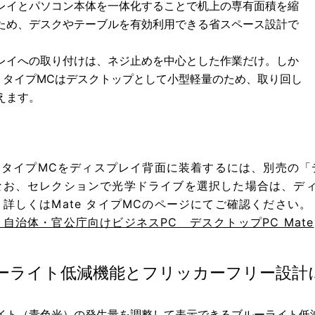
レイとパソコン本体を一体化することで机上の専有面積を縮
ため、デスクやテーブルを有効利用できる省スペース設計で
レイへの取り付けは、ネジ止めを中心とした作業だけ。しか
te タイプMCはデスクトップとして小型軽量のため、取り回し
えます。
te タイプMCをディスプレイ背面に装着するには、別売の
なお、セレクションで光学ドライブを選択した場合は、デ
。詳しくはMate タイプMCのページにてご確認ください。
自治体・官公庁向けビジネスPC デスクトップPC Mate
ーライト低減機能とフリッカーフリー設計
イト（青色光）の発生量を調整して表示できるブルーライト低