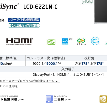
度（標準値）
コントラスト比（標準値）
視野角
※2
50
cd/m²
1000:1／
5000:1
左右
178°
上下
178°
入力端子
DisplayPort×1、HDMI×1、ミニD-SUB15ピン×1
ルギースタープログラムの適合状況はこちら。
DE [ON]使用時。