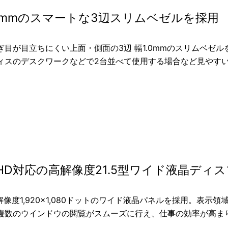
.0mmのスマートな3辺スリムベゼルを採用
ぎ目が目立ちにくい上面・側面の3辺 幅1.0mmのスリムベゼル
ィスのデスクワークなどで2台並べて使用する場合など見やす
HD対応の高解像度21.5型ワイド液晶ディ
高解像度1,920×1,080ドットのワイド液晶パネルを採用。
複数のウインドウの閲覧がスムーズに行え、仕事の効率が高ま