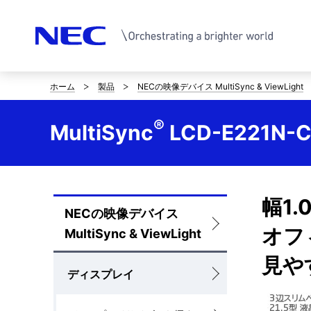
ホーム
製品
NECの映像デバイス MultiSync & ViewLight
サ
イ
®
MultiSync
LCD-E221N-
ト
内
の
幅1
NECの映像デバイス
ロ
現
オフ
MultiSync & ViewLight
ー
在
見や
カ
ディスプレイ
位
ル
置