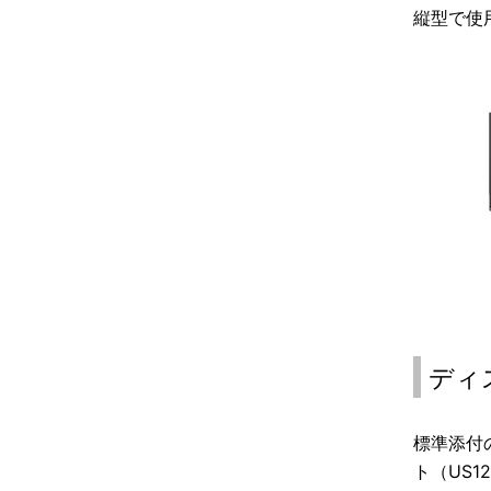
縦型で使
ディ
標準添付の
ト（US