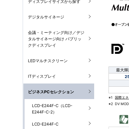
ディスプレイサイズから探す
ナ
を
デジタルサイネージ
ビ
表
ゲ
示
会議・ミーティング向け／デジ
タルサイネージ向け パブリッ
ー
し
クディスプレイ
シ
て
LEDマルチスクリーン
ョ
い
最大輝
ン
ITディスプレイ
ま
2
す
ビジネスPCセレクション
※1
国際エネ
。
※2
DV MO
LCD-E244F-C（LCD-
E244F-C-2）
LCD-E244F-C