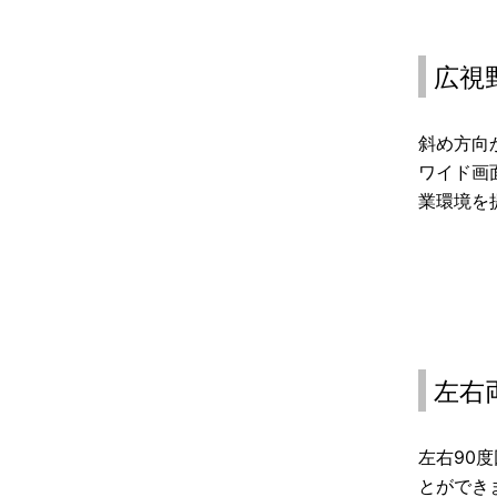
広視
斜め方向
ワイド画
業環境を
左右
左右90
とができ