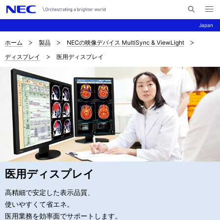
メ
サ
ニ
Japan
イ
ュ
ー
ト
を
ホーム
製品
NECの映像デバイス MultiSync & ViewLight
サ
ナ
内
開
ディスプレイ
医用ディスプレイ
く
検
ビ
イ
索
ゲ
ト
ー
内
シ
の
ョ
現
ン
在
位
医用ディスプレイ
置
高精細で安定した表示品質、
使いやすくて省エネ。
を
医用業務を効率面でサポートします。