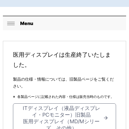
表
示
Menu
し
ロ
閉
て
ー
じ
る
い
カ
医用ディスプレイは生産終了いたしま
ま
ル
した。
す
ナ
。
ビ
製品の仕様・情報については、旧製品ページをご覧くだ
さい。
ゲ
※
各製品ページに記載された内容・仕様は販売当時のものです。
ー
ITディスプレイ（液晶ディスプレ
シ
イ・PCモニター）旧製品
ョ
医用ディスプレイ（MD/Mシリー
ズ、その他）