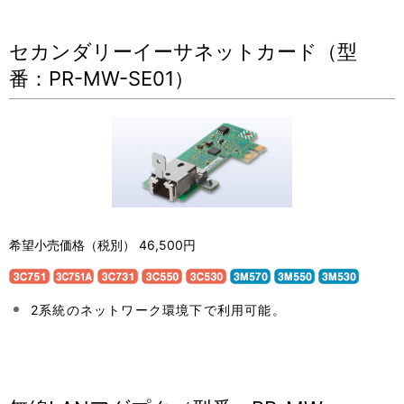
表
ゲ
示
セカンダリーイーサネットカード（型
ー
番：PR-MW-SE01）
し
シ
て
ョ
い
ン
ま
す
。
希望小売価格（税別） 46,500円
2系統のネットワーク環境下で利用可能。