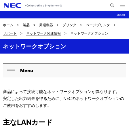
メ
サ
ニ
Japan
イ
ュ
ー
ト
を
ホーム
製品
周辺機器
プリンタ
ページプリンタ
サ
ナ
内
開
サポート
ネットワーク関連情報
ネットワークオプション
く
検
ビ
イ
索
ゲ
ネットワークオプション
ト
ー
内
シ
の
Menu
ョ
ロ
閉
現
ン
ー
じ
在
商品によって接続可能なネットワークオプションが異なります。
る
カ
安定した出力結果を得るために、NECのネットワークオプションの
位
ル
ご使用をおすすめします。
置
ナ
主なLANカード
を
ビ