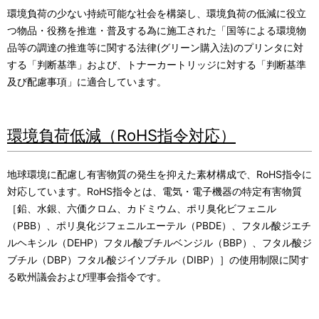
環境負荷の少ない持続可能な社会を構築し、環境負荷の低減に役立
つ物品・役務を推進・普及する為に施工された「国等による環境物
品等の調達の推進等に関する法律(グリーン購入法)のプリンタに対
する「判断基準」および、トナーカートリッジに対する「判断基準
及び配慮事項」に適合しています。
環境負荷低減（RoHS指令対応）
地球環境に配慮し有害物質の発生を抑えた素材構成で、RoHS指令に
対応しています。RoHS指令とは、電気・電子機器の特定有害物質
［鉛、水銀、六価クロム、カドミウム、ポリ臭化ビフェニル
（PBB）、ポリ臭化ジフェニルエーテル（PBDE）、フタル酸ジエチ
ルヘキシル（DEHP）フタル酸ブチルベンジル（BBP）、フタル酸ジ
ブチル（DBP）フタル酸ジイソブチル（DIBP）］の使用制限に関す
る欧州議会および理事会指令です。