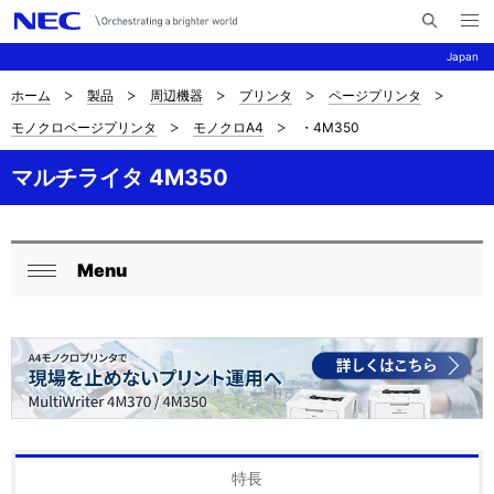
メ
サ
ニ
Japan
イ
ュ
ー
ト
を
ホーム
製品
周辺機器
プリンタ
ページプリンタ
サ
ナ
内
開
モノクロページプリンタ
モノクロA4
・4M350
く
検
ビ
イ
索
ゲ
マルチライタ 4M350
ト
ー
内
シ
の
Menu
ョ
ロ
閉
現
ン
ー
じ
在
る
カ
位
ル
置
ナ
を
特長
ビ