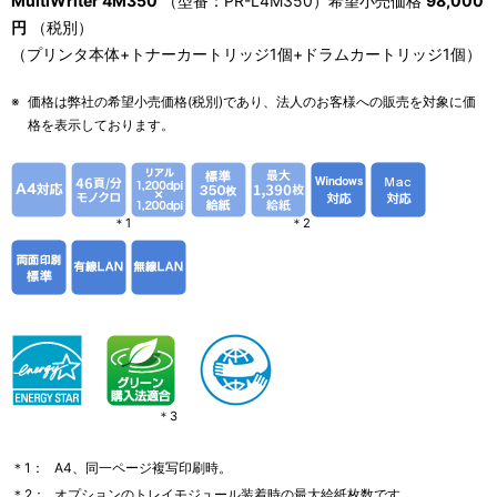
MultiWriter 4M350
（型番：PR-L4M350）希望小売価格
98,000
円
（税別）
（プリンタ本体+トナーカートリッジ1個+ドラムカートリッジ1個）
※
価格は弊社の希望小売価格(税別)であり、法人のお客様への販売を対象に価
格を表示しております。
＊1
＊2
＊3
＊1：
A4、同一ページ複写印刷時。
＊2：
オプションのトレイモジュール装着時の最大給紙枚数です。