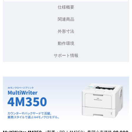
表
仕様概要
ゲ
示
ー
関連商品
し
シ
外形寸法
て
ョ
動作環境
い
ン
サポート情報
ま
す
。