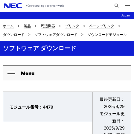
メ
サ
ニ
Japan
イ
ュ
ー
ト
を
ホーム
製品
周辺機器
プリンタ
ページプリンタ
サ
ナ
内
開
ダウンロード
ソフトウェアダウンロード
ダウンロードモジュール
く
検
ビ
イ
索
ゲ
ソフトウェア ダウンロード
ト
ー
内
シ
の
Menu
ョ
ロ
閉
現
ン
ー
じ
在
る
カ
最終更新日：
位
2025/9/29
モジュール番号：4479
ル
モジュール更
置
ナ
新日：
を
2025/9/29
ビ