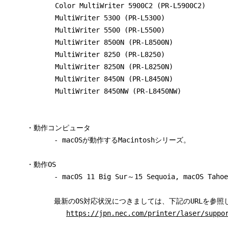
　　　　　　　Color MultiWriter 5900C2 (PR-L5900C2)

　　　　　　　MultiWriter 5300 (PR-L5300)

　　　　　　　MultiWriter 5500 (PR-L5500)

　　　　　　　MultiWriter 8500N (PR-L8500N)

　　　　　　　MultiWriter 8250 (PR-L8250)

　　　　　　　MultiWriter 8250N (PR-L8250N)

　　　　　　　MultiWriter 8450N (PR-L8450N)

　　　　　　　MultiWriter 8450NW (PR-L8450NW)

　　　・動作コンピュータ

            - macOSが動作するMacintoshシリーズ。

　　　・動作OS

            - macOS 11 Big Sur～15 Sequoia, macOS Ta
            最新のOS対応状況につきましては、下記のURLを参照
https://jpn.nec.com/printer/laser/suppo