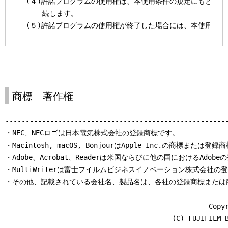
  (４)許諾プログラムの使用権は、本使用条件の規定にもとづき
      続します。

  (５)許諾プログラムの使用権が終了した場合には、本使用条件
      の他の権利も同時に終了するものとします。お客様は、許
      終了後直ちに許諾プログラムおよびその全ての複製物を破
  ２．権利の許諾

  (１)お客様は、許諾プログラムを複製し、本製品に接続された
商標 著作権
      「ホスト・コンピュータ」といいます。）においてのみ使
      す。

-------------------------------------------------------
  (２)お客様は、日本国内においてのみ許諾プログラムを使用す
・NEC、NECロゴは日本電気株式会社の登録商標です。

・Macintosh, macOS, BonjourはApple Inc.の商標または登録
  ３．著作権表示、複製等

・Adobe、Acrobat、Readerは米国ならびに他の国におけるAdob
  (１)お客様は、前条第１項にもとづき許諾プログラムを使用す
・MultiWriterは富士フイルムビジネスイノベーション株式会社の
      ピュータの台数と同じ部数まで許諾プログラムを複製する
・その他、記載されている会社名、製品名は、各社の登録商標または商
  (２)前項のほか、お客様は、滅失、毀損等に備える目的でのみ
      部複製することができます。

                                                  Copyr
  (３)お客様は、許諾プログラムの全ての複製物に、許諾プログ
                                         (C) FUJIFILM B
      作権表示およびその他の権利表示を付すものとします。
