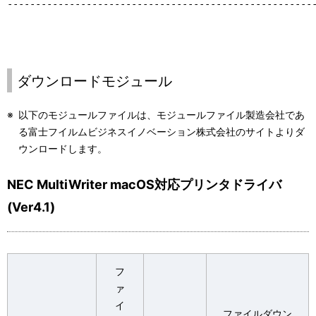
------------------------------------------------------
  (４)お客様は、本使用条件で明示されている場合を除き、許諾
      製、改変、結合その他の処分を行ってはなりません。

  (５)本使用条件は許諾プログラムとともに提供されたマニュア
      をお客様に許諾するものではありません。

ダウンロードモジュール
  ４．権利の移転等

  (１)お客様は、賃貸借、リースその他いかなる方法によっても
※
以下のモジュールファイルは、モジュールファイル製造会社であ
      を第三者に許諾してはなりません。ただし、第三者が本使
る富士フイルムビジネスイノベーション株式会社のサイトよりダ
      よび本製品およびお客様が保有する許諾プログラムおよび
ウンロードします。
      き渡すことを条件に、お客様は、許諾プログラムの使用権
      ることができます。

NEC MultiWriter macOS対応プリンタドライバ
(Ver4.1)
  ５．逆コンパイル等

  (１)お客様は、許諾プログラムをリバース・エンジニア、逆コ
      ンブルすることはできません。

フ
  ６．保証の制限

ァ
  (１)弊社および富士フイルムビジネスイノベーション株式会社
イ
      関していかなる保証も行いません。許諾プログラムに関し
ファイルダウン