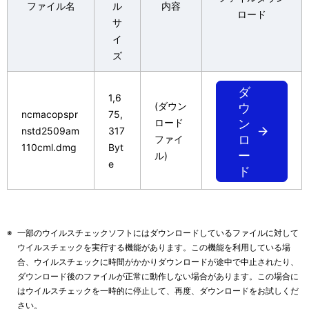
ファイル名
ル
内容
      の責任および費用負担をもって処理されるものとします。

ロード
サ
イ
  ７．責任の制限

ズ
  (１)弊社および富士フイルムビジネスイノベーション株式会社
      お客様の逸失利益、特別な事情から生じた損害（損害発生
ダ
      または予見し得た場合を含みます。）および第三者からお
1,6
(ダウン
ウ
      損害賠償請求にもとづく損害について一切責任を負いませ
ncmacopspr
75,
ロード
ン
nstd2509am
317
ロ
ファイ
  ８．その他

110cml.dmg
Byt
ー
ル)
  (１)お客様は、いかなる方法によっても許諾プログラムおよび
e
ド
      から輸出してはなりません。

  (２)本使用条件にかかわる紛争は、東京地方裁判所を第一審の
※
一部のウイルスチェックソフトにはダウンロードしているファイルに対して
ウイルスチェックを実行する機能があります。この機能を利用している場
合、ウイルスチェックに時間がかかりダウンロードが途中で中止されたり、
ダウンロード後のファイルが正常に動作しない場合があります。この場合に
はウイルスチェックを一時的に停止して、再度、ダウンロードをお試しくだ
さい。