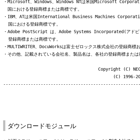
・Microsoft、Windows、Windows NTは米国Microsoft Corp
  ３．著作権表示、複製等

　国における登録商標または商標です。

  (１)お客様は、前条第１項にもとづき許諾プログラムを使用す
・IBM、ATは米国International Business Machines Corpo
      ピュータの台数と同じ部数まで許諾プログラムを複製する
  国における登録商標です。

  (２)前項のほか、お客様は、滅失、毀損等に備える目的でのみ
・Adobe PostScript は、Adobe Systems Incorporated
      部複製することができます。

  登録商標または商標です。

  (３)お客様は、許諾プログラムの全ての複製物に、許諾プログ
・MULTIWRITER、DocuWorksは富士ゼロックス株式会社の登録商標
      作権表示およびその他の権利表示を付すものとします。

・その他、記載されている会社名、製品名は、各社の登録商標または商
  (４)お客様は、本使用条件で明示されている場合を除き、許諾
      製、改変、結合その他の処分を行ってはなりません。

                                      Copyright (C) NEC
  (５)本使用条件は許諾プログラムとともに提供されたマニュア
                                            (C) 1996-20
      をお客様に許諾するものではありません。

-------------------------------------------------------
  ４．権利の移転等

  (１)お客様は、賃貸借、リースその他いかなる方法によっても
      を第三者に許諾してはなりません。ただし、第三者が本使
      よび本製品およびお客様が保有する許諾プログラムおよび
      き渡すことを条件に、お客様は、許諾プログラムの使用権
ダウンロードモジュール
      ることができます。
