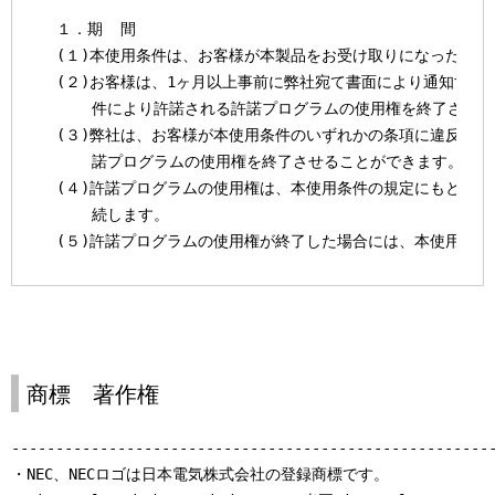
  １．期  間

  (１)本使用条件は、お客様が本製品をお受け取りになった日に
  (２)お客様は、1ヶ月以上事前に弊社宛て書面により通知する
      件により許諾される許諾プログラムの使用権を終了させる
  (３)弊社は、お客様が本使用条件のいずれかの条項に違反され
      諾プログラムの使用権を終了させることができます。

  (４)許諾プログラムの使用権は、本使用条件の規定にもとづき
      続します。

  (５)許諾プログラムの使用権が終了した場合には、本使用条件
      の他の権利も同時に終了するものとします。お客様は、許
      終了後直ちに許諾プログラムおよびその全ての複製物を破
  ２．権利の許諾

  (１)お客様は、許諾プログラムを複製し、本製品に接続された
商標 著作権
      「ホスト・コンピュータ」といいます。）においてのみ使
      す。

-------------------------------------------------------
  (２)お客様は、日本国内においてのみ許諾プログラムを使用す
・NEC、NECロゴは日本電気株式会社の登録商標です。
