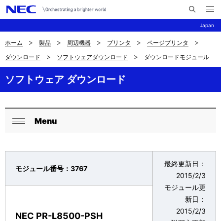
メ
サ
ニ
Japan
イ
ュ
ー
ト
を
ホーム
製品
周辺機器
プリンタ
ページプリンタ
サ
ナ
内
開
ダウンロード
ソフトウェアダウンロード
ダウンロードモジュール
く
検
ビ
イ
索
ゲ
ソフトウェア ダウンロード
ト
ー
内
シ
の
Menu
ョ
ロ
閉
現
ン
ー
じ
在
る
カ
最終更新日：
モジュール番号：3767
位
2015/2/3
ル
モジュール更
置
ナ
新日：
を
2015/2/3
ビ
NEC PR-L8500-PSH