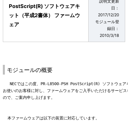
説明文更新
表
PostScript(R) ソフトウェアキ
ゲ
日：
示
ット（平成2書体） ファームウ
2017/12/20
ー
モジュール登
ェア
し
シ
録日：
て
2010/3/18
ョ
い
ン
ま
す
モジュールの概要
。
   NECではこの度、PR-L8500-PSH PostScript(R) ソフトウ
お使いのお客様に対し、ファームウェアをご入手いただけるサービスを
ので、ご案内申し上げます。

  本ファームウェアは以下の装置に対応しています。
