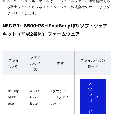
※
以下のモジュールファイルは、モジュールファイル製造会社であ
  ５．逆コンパイル等

る富士フイルムビジネスイノベーション株式会社のサイトよりダ
  (１)お客様は、許諾プログラムをリバース・エンジニア、逆コ
ウンロードします。
      ンブルすることはできません。

NEC PR-L8500-PSH PostScript(R) ソフトウェア
  ６．保証の制限

キット（平成2書体） ファームウェア
  (１)弊社および富士フイルムビジネスイノベーション株式会社
      関していかなる保証も行いません。許諾プログラムに関し
      の責任および費用負担をもって処理されるものとします。

ファイ
  ７．責任の制限

ファイ
ファイルダウン
ルサイ
内容
  (１)弊社および富士フイルムビジネスイノベーション株式会社
ル名
ロード
ズ
      お客様の逸失利益、特別な事情から生じた損害（損害発生
      または予見し得た場合を含みます。）および第三者からお
ダ
      損害賠償請求にもとづく損害について一切責任を負いませ
ウ
8500p
4,914,
(ダウンロ
ン
  ８．その他

h1113.
872
ードファイ
ロ
  (１)お客様は、いかなる方法によっても許諾プログラムおよび
exe
Byte
ル)
ー
      から輸出してはなりません。

ド