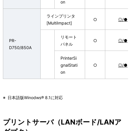
on
ラインプリンタ
○
◎/●
[MultiImpact]
リモート
PR-
○
◎/●
パネル
D750/850A
PrinterSi
gnalStati
○
◎/●
on
※
日本語版Winodws® 8.1に対応
プリントサーバ（LANボード/LANア