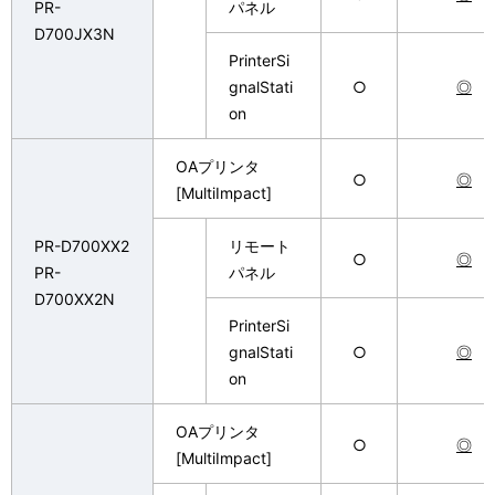
PR-
パネル
D700JX3N
PrinterSi
gnalStati
○
◎
on
OAプリンタ
○
◎
[MultiImpact]
PR-D700XX2
リモート
○
◎
PR-
パネル
D700XX2N
PrinterSi
gnalStati
○
◎
on
OAプリンタ
○
◎
[MultiImpact]