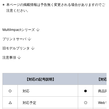
表
※
本ページの掲載情報は予告無く変更される場合がありますのでご
ー
注意ください。
示
シ
し
ョ
て
MultiImpactシリーズ
ン
い
プリントサーバ
ま
旧モデルプリンタ
す
注意事項
。
【対応の記号説明】
【対応
○
対応
●
商品同
△
対応予定
◎
Web