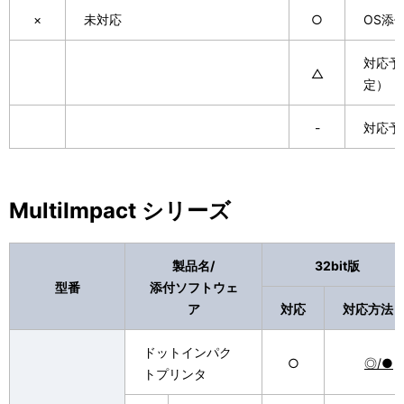
×
未対応
○
OS添
対応予
△
定）
-
対応予
MultiImpact シリーズ
製品名/
32bit版
型番
添付ソフトウェ
ア
対応
対応方法
ドットインパク
○
◎/●
トプリンタ