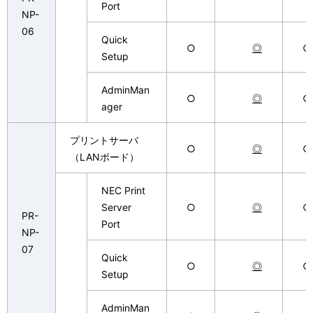
Port
NP-
06
Quick
○
◎
○
Setup
AdminMan
○
◎
○
ager
プリントサーバ
○
◎
○
（LANボード）
NEC Print
Server
○
◎
○
PR-
Port
NP-
07
Quick
○
◎
○
Setup
AdminMan