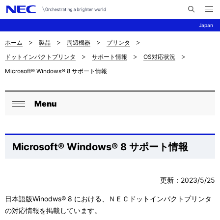
メ
サ
ニ
Japan
イ
ュ
ー
ト
を
ホーム
製品
周辺機器
プリンタ
サ
ナ
内
開
ドットインパクトプリンタ
サポート情報
OS対応状況
く
検
ビ
イ
Microsoft® Windows® 8 サポート情報
索
ゲ
ト
ー
内
Menu
ロ
シ
閉
の
ョ
ー
じ
現
ン
る
カ
Microsoft® Windows® 8 サポート情報
在
ル
位
ナ
更新：2023/5/25
置
ビ
日本語版Winodws® 8 における、ＮＥＣドットインパクトプリンタ
を
の対応情報を掲載しています。
ゲ