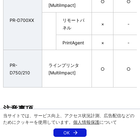
○
○
[MultiImpact]
PR-D700XX
リモートパ
×
-
ネル
PrintAgent
×
-
PR-
ラインプリンタ
○
○
D750/210
[MultiImpact]
注意事項
当サイトでは、サービス向上、アクセス状況計測、広告配信などの
ためにクッキーを使用しています。
個人情報保護
について
OS添付のプリンタドライバは、基本的な印刷機能を提供するた
めのものです。
OK
装置添付、もしくはWebで提供しているプリンタドライバと機能