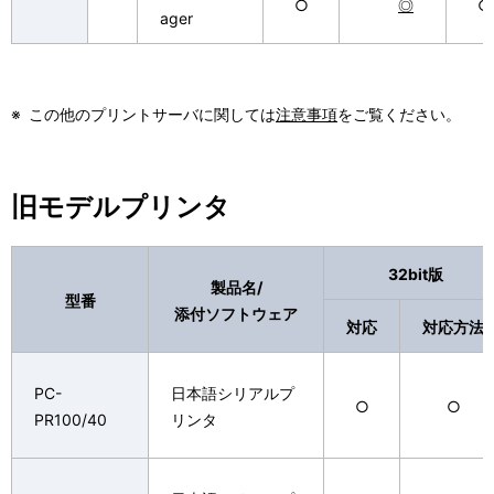
○
◎
○
ager
※
この他のプリントサーバに関しては
注意事項
をご覧ください。
旧モデルプリンタ
32bit版
製品名/
型番
添付ソフトウェア
対応
対応方法
PC-
日本語シリアルプ
○
○
PR100/40
リンタ