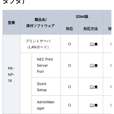
ダプタ）
32bit版
製品名/
型番
添付ソフトウェア
対応
対応方法
対
プリントサーバ
○
◎/●
○
（LANボード）
NEC Print
Server
○
◎/●
○
PR-
Port
NP-
16
Quick
○
◎/●
○
Setup
AdminMan
○
◎/●
○
ager