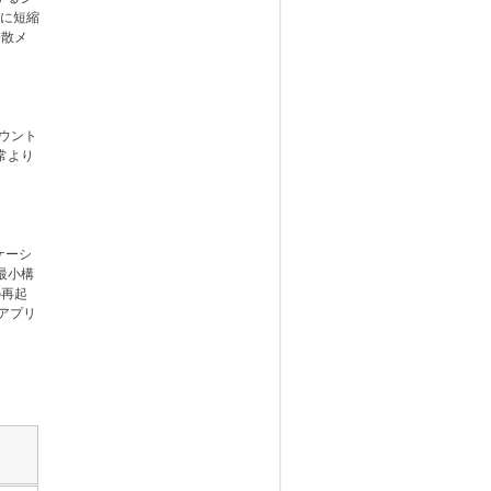
7に短縮
分散メ
ウント
常より
ケーシ
最小構
の再起
bアプリ