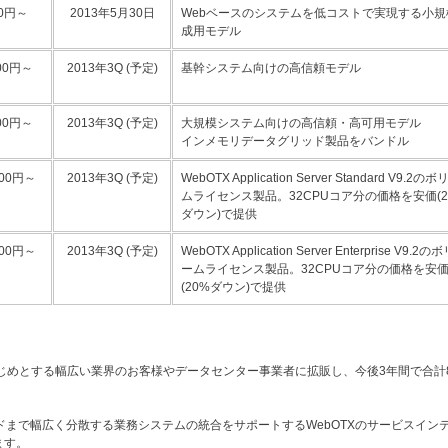
00円～
2013年5月30日
Webベースのシステムを低コストで実現する小規
成用モデル
000円～
2013年3Q (予定)
基幹システム向けの高信頼モデル
000円～
2013年3Q (予定)
大規模システム向けの高信頼・高可用モデル
インメモリデータグリッド製品をバンドル
,000円～
2013年3Q (予定)
WebOTX Application Server Standard V9.2の
ムライセンス製品。32CPUコア分の価格を安価(2
ダウン)で提供
,000円～
2013年3Q (予定)
WebOTX Application Server Enterprise V9.2の
ームライセンス製品。32CPUコア分の価格を安
(20%ダウン)で提供
をはじめとする幅広い業界のお客様やデータセンター事業者に拡販し、今後3年間で合計
ドまで幅広く分散する業務システムの統合をサポートするWebOTXのサービスイン
ます。