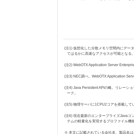
(
注1) 仮想化した分散メモリ空間内にデー
てはるかに高速なアクセスが可能となる
(
注2) WebOTX Application Server Enter
(
注3) NEC調べ。WebOTX Applicat
(
注4) Java Persistent API
ーク。
(
注5) 物理サーバに1CPU2コアを搭載し
(
注6) 現在最新のエンタープライズJav
テムの軽量化を実現するプロファイル機
※ 本文に記載されている会社名、製品名