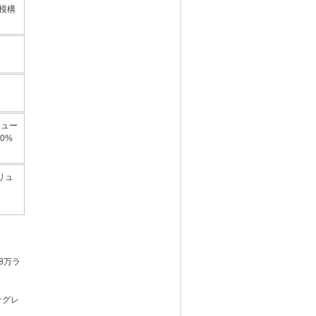
模構
ボリュー
0%
ボリュ
価
8万ラ
テグレ