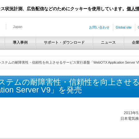
セス状況計測、広告配信などのためにクッキーを使用しています。
個人
Japan
お問い合わせ
Global site
導入事例
サポート・ダウンロード
ニュース
企
ステムの耐障害性・信頼性を向上させるサービス実行基盤「WebOTX Application Server 
システムの耐障害性・信頼性を向上させ
ation Server V9」を発売
2013年
日本電気株