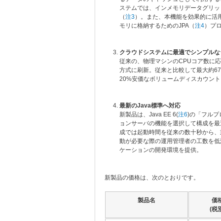
ステムでは、インメモリデータグリッ
（
注3
）。また、本機能を効果的に活
モリに格納するためのJPA（
注4
）プ
クラウドシステムに最適でシンプルな
従来の、物理マシンのCPUコア数に
方式に刷新。従来と比較して最大約6
20%安価なボリュームディスカウン
最新のJava標準へ対応
新製品は、Java EE 6(
注6
)の「フル
ョンサーバの機能を選択して構成を最
成では起動時間を従来の数十秒から、
動が必要な際の運用管理者の工数を低減。
ケーションの開発環境を提供。
新製品の価格は、次のとおりです。
製品名
価
(税