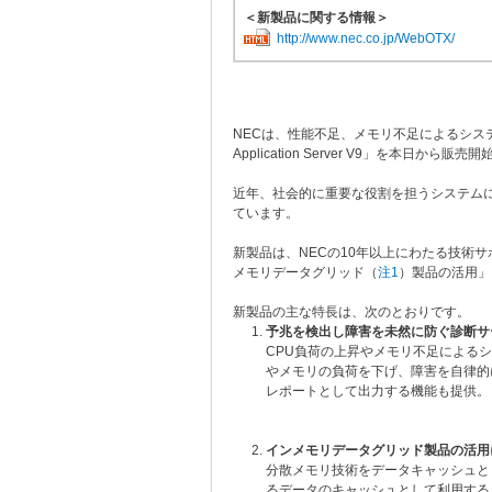
＜新製品に関する情報＞
http://www.nec.co.jp/WebOTX/
NECは、性能不足、メモリ不足によるシス
Application Server V9」を本日から販
近年、社会的に重要な役割を担うシステム
ています。
新製品は、NECの10年以上にわたる技術
メモリデータグリッド（
注1
）製品の活用」
新製品の主な特長は、次のとおりです。
予兆を検出し障害を未然に防ぐ診断サ
CPU負荷の上昇やメモリ不足による
やメモリの負荷を下げ、障害を自律的
レポートとして出力する機能も提供。
インメモリデータグリッド製品の活用
分散メモリ技術をデータキャッシュと
るデータのキャッシュとして利用する