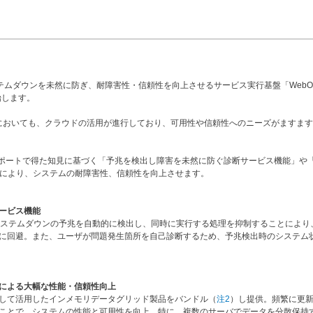
テムダウンを未然に防ぎ、耐障害性・信頼性を向上させるサービス実行基盤「WebO
売開始します。
においても、クラウドの活用が進行しており、可用性や信頼性へのニーズがますます
サポートで得た知見に基づく「予兆を検出し障害を未然に防ぐ診断サービス機能」や
により、システムの耐障害性、信頼性を向上させます。
ービス機能
システムダウンの予兆を自動的に検出し、同時に実行する処理を抑制することにより、
に回避。また、ユーザが問題発生箇所を自己診断するため、予兆検出時のシステム
による大幅な性能・信頼性向上
して活用したインメモリデータグリッド製品をバンドル（
注2
）し提供。頻繁に更
ことで、システムの性能と可用性を向上。特に、複数のサーバでデータを分散保持