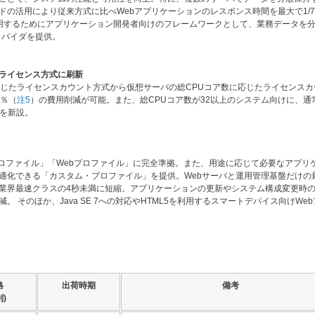
ドの活用により従来方式に比べWebアプリケーションのレスポンス時間を最大で1/
用するためにアプリケーション開発者向けのフレームワークとして、業務データを
ロバイダを提供。
ライセンス方式に刷新
応じたライセンスカウント方式から仮想サーバの総CPUコア数に応じたライセンスカ
7％（
注5
）の費用削減が可能。また、総CPUコア数が32以上のシステム向けに、通
トを新設。
プロファイル」「Webプロファイル」に完全準拠。また、用途に応じて必要なアプリ
適化できる「カスタム・プロファイル」を提供。Webサーバと運用管理基盤だけの
業界最速クラスの4秒未満に短縮。アプリケーションの更新やシステム構成変更時
 そのほか、Java SE 7への対応やHTML5を利用するスマートデバイス向けWe
格
出荷時期
備考
別)