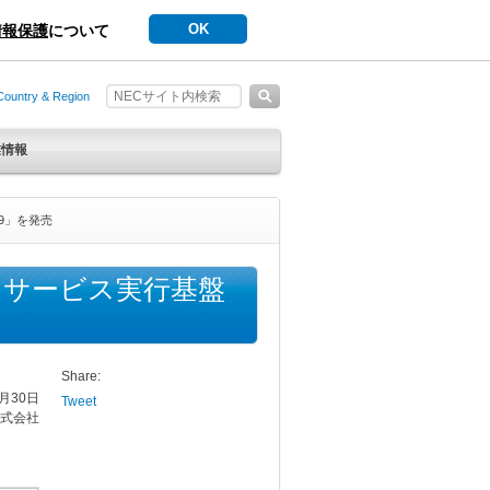
OK
情報保護
について
Country & Region
業情報
V9」を発売
るサービス実行基盤
Share:
5月30日
Tweet
式会社