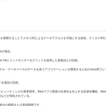
タを展開することでメモリI/Oによるデータアクセスを可能にする技術。ディスクI/O
。
priseの場合。
ion Server V8とインメモリデータグリッドを使用した新製品との比較。
の略。リレーショナル・データベースのデータを扱うアプリケーションを開発するためのJava用フ
ている場合の比較。
aコンピューティングの業界標準。Webアプリ開発の生産性を向上する拡張性機能、We
能などが強化されている。
は各社の商標または登録商標です。