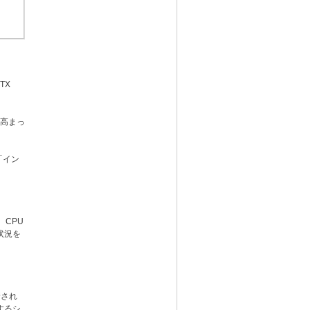
TX
高まっ
「イン
CPU
状況を
新され
するシ