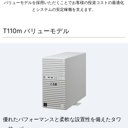
バリューモデルを採用いただくことでお客様の投資コストの最適化
表
ビ
とシステムの安定稼働を支えます。
示
ゲ
し
ー
T110m バリューモデル
て
シ
い
ョ
ま
ン
す
。
優れたパフォーマンスと柔軟な設置性を備えたタワ