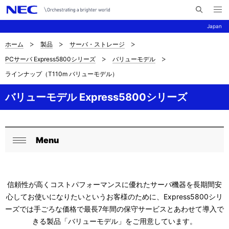
メ
サ
ニ
Japan
イ
ュ
ー
ト
を
ホーム
製品
サーバ・ストレージ
サ
ナ
内
開
PCサーバ Express5800シリーズ
バリューモデル
く
検
ビ
イ
ラインナップ（T110m バリューモデル）
索
ゲ
ト
ー
バリューモデル Express5800シリーズ
内
シ
の
ョ
Menu
現
ン
ロ
閉
在
ー
じ
位
る
カ
信頼性が高くコストパフォーマンスに優れたサーバ機器を長期間安
置
心してお使いになりたいというお客様のために、Express5800シリ
ル
ーズでは手ごろな価格で最長7年間の保守サービスとあわせて導入で
を
ナ
きる製品「バリューモデル」をご用意しています。