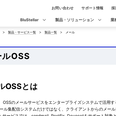
お問い合わせ
サポート情報
採
ナ
ビ
BluStellar
製品・ソリューション
業
ゲ
製品・サービス一覧
製品一覧
メール
ー
シ
ルOSS
ョ
ン
ルOSSとは
は、OSSのメールサービスをエンタープライズシステムで活用
メール集配信システムだけではなく、クライアントからのメー
サービスでは、sendmail, Postfix, Dovecotをサポート