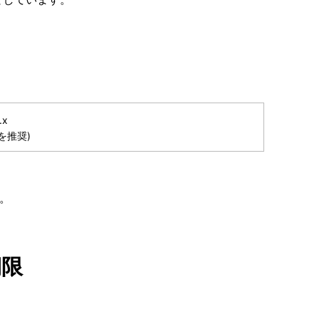
.x
を推奨)
。
期限