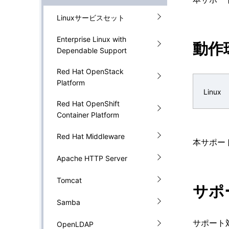
ゲ
を
Linuxサービスセット
ー
表
Enterprise Linux with
シ
動作
Dependable Support
示
ョ
Red Hat OpenStack
し
ン
Platform
Linux
て
Red Hat OpenShift
Container Platform
い
ま
Red Hat Middleware
本サポー
す
Apache HTTP Server
。
Tomcat
サポ
Samba
サポート
OpenLDAP