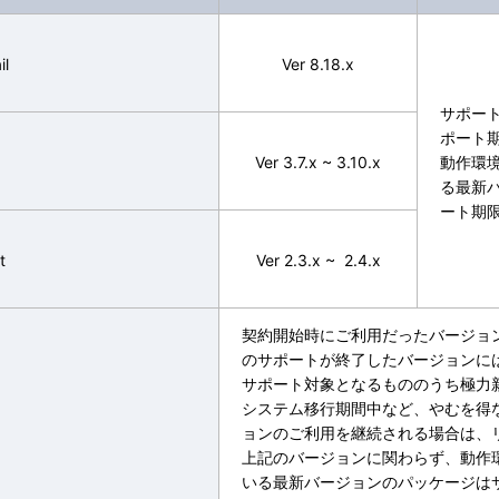
il
Ver 8.18.x
サポー
ポート
Ver 3.7.x ~ 3.10.x
動作環
る最新
ート期
t
Ver 2.3.x ~ 2.4.x
契約開始時にご利用だったバージョ
のサポートが終了したバージョンに
サポート対象となるもののうち極力
システム移行期間中など、やむを得
ョンのご利用を継続される場合は、
上記のバージョンに関わらず、動作
いる最新バージョンのパッケージは