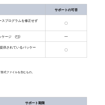
サポートの可否
ースプログラムを修正せず
〇
ッケージ (
*1
)
━
ら提供されているパッケー
〇
実行形式ファイルを含むもの。
サポート期限