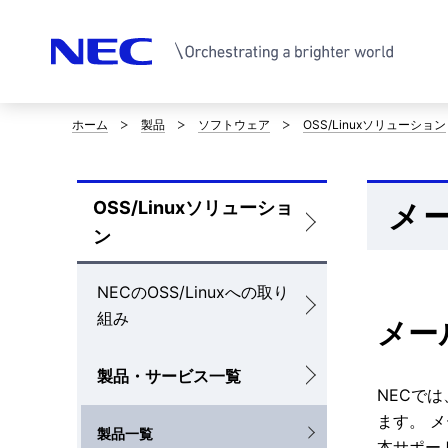
ホーム
製品
ソフトウェア
OSS/Linuxソリューション
サ
イ
OSS/Linuxソリューショ
メー
ト
ロ
ン
内
ー
の
NECのOSS/Linuxへの取り
カ
組み
現
メー
ル
在
ナ
製品・サービス一覧
NECで
位
ビ
ます。 
製品一覧
置
本サポート