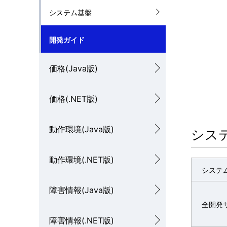
ゲ
システム基盤
を
ー
表
シ
開発ガイド
示
ョ
価格(Java版)
し
ン
て
価格(.NET版)
い
動作環境(Java版)
シス
ま
す
動作環境(.NET版)
システ
。
障害情報(Java版)
全開発
障害情報(.NET版)