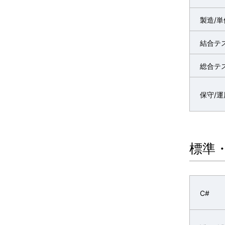
製造/
結合テ
総合テ
保守/
標準
C#