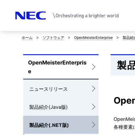
ホーム
ソフトウェア
OpenMeisterEnterprise
製品紹介
サ
イ
OpenMeisterEnterpris
製品
ト
ロ
e
内
ー
の
カ
ニュースリリース
現
Ope
ル
製品紹介(Java版)
在
ナ
OpenM
位
ビ
製品紹介(.NET版)
各種要素
置