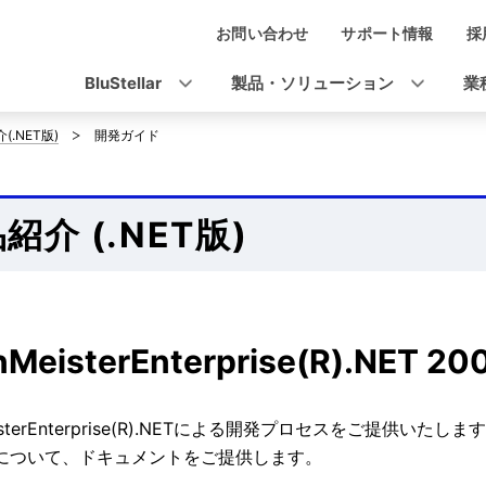
お問い合わせ
サポート情報
採
ナ
ビ
BluStellar
製品・ソリューション
業
ゲ
(.NET版)
開発ガイド
ー
シ
紹介 (.NET版)
ョ
ン
nMeisterEnterprise(R).NET
eisterEnterprise(R).NETによる開発プロセスをご提
について、ドキュメントをご提供します。