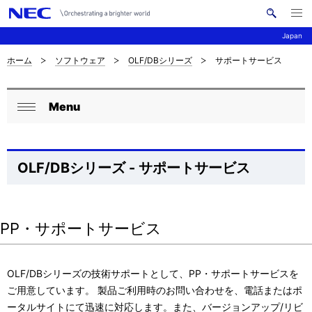
メ
サ
ニ
Japan
イ
ュ
ー
ト
を
ホーム
ソフトウェア
OLF/DBシリーズ
サポートサービス
サ
ナ
内
開
く
検
ビ
イ
索
Menu
ゲ
ロ
ト
閉
ー
ー
じ
内
シ
る
カ
の
OLF/DBシリーズ - サポートサービス
ョ
ル
現
ン
ナ
在
PP・サポートサービス
ビ
位
ゲ
置
OLF/DBシリーズの技術サポートとして、PP・サポートサービスを
ご用意しています。 製品ご利用時のお問い合わせを、電話またはポ
ー
ータルサイトにて迅速に対応します。また、バージョンアップ/リビ