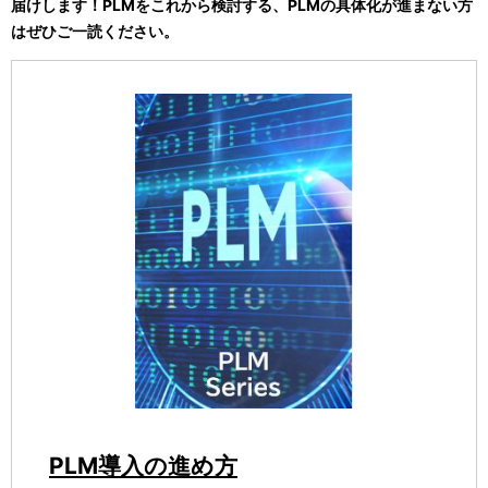
届けします！PLMをこれから検討する、PLMの具体化が進まない方
シ
表
はぜひご一読ください。
ョ
示
ン
し
て
い
ま
す
。
PLM導入の進め方