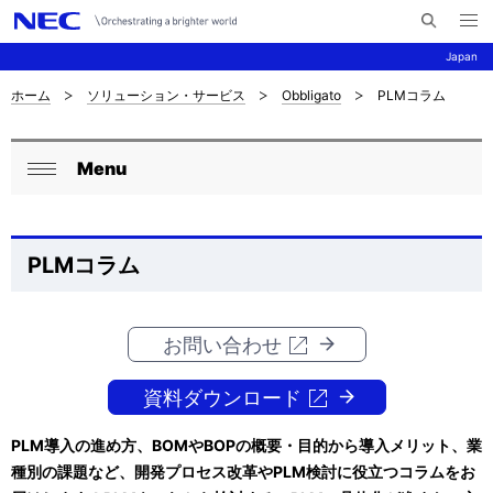
メ
サ
ニ
Japan
イ
ュ
ー
ト
を
ホーム
ソリューション・サービス
Obbligato
PLMコラム
サ
ナ
内
開
く
検
ビ
イ
索
Menu
ゲ
ロ
ト
閉
ー
ー
じ
内
シ
る
カ
の
PLMコラム
ョ
ル
現
ン
ナ
在
お問い合わせ
ビ
位
資料ダウンロード
ゲ
置
PLM導入の進め方、BOMやBOPの概要・目的から導入メリット、業
ー
を
種別の課題など、開発プロセス改革やPLM検討に役立つコラムをお