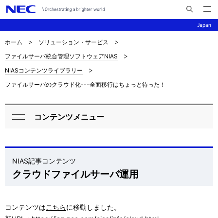
メ
サ
ニ
Japan
イ
ュ
ー
ト
を
ホーム
ソリューション・サービス
サ
ナ
内
開
ファイルサーバ統合管理ソフトウェアNIAS
く
検
ビ
イ
NIASコンテンツライブラリー
索
ゲ
ト
ファイルサーバのクラウド化---全面移行はちょっと待った！
ー
内
シ
の
コンテンツメニュー
ロ
ョ
閉
現
ン
ー
じ
在
る
カ
NIAS記事コンテンツ
位
クラウドファイルサーバ運用
ル
置
ナ
コンテンツは
こちら
に移動しました。
ビ