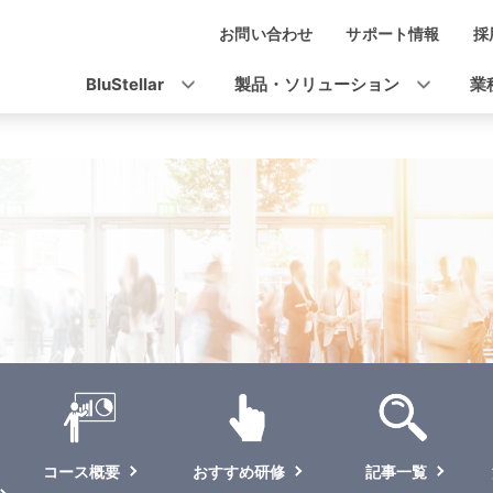
お問い合わせ
サポート情報
採
ナ
ビ
BluStellar
製品・ソリューション
業
ゲ
ー
シ
ョ
ン
コース概要
おすすめ研修
記事一覧