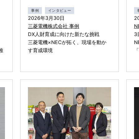
事例
インタビュー
2026年3月30日
2
三菱電機株式会社 事例
N
、
DX人財育成に向けた新たな挑戦
3
三菱電機×NECが拓く、現場を動か
N
推
す育成環境
「