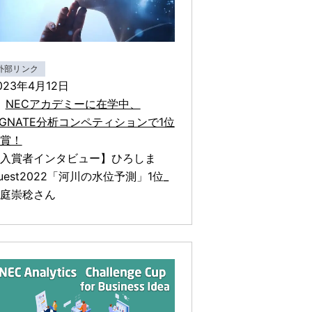
外部リンク
023年4月12日
NECアカデミーに在学中、
IGNATE分析コンペティションで1位
賞！
入賞者インタビュー】ひろしま
uest2022「河川の水位予測」1位_
庭崇稔さん