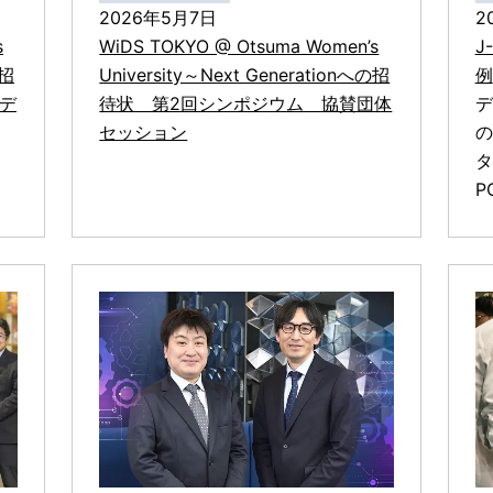
2026年5月7日
2
s
WiDS TOKYO @ Otsuma Women’s
J
の招
University～Next Generationへの招
例
デ
待状 第2回シンポジウム 協賛団体
デ
セッション
の
タ
P