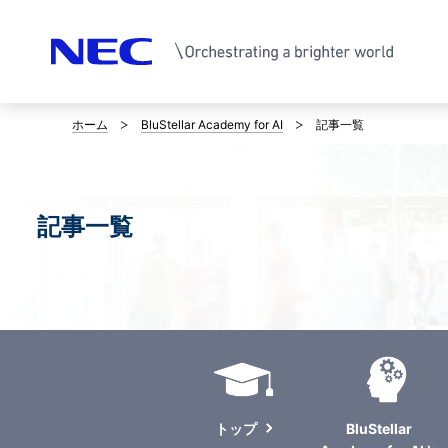
ホーム
BluStellar Academy for AI
記事一覧
サ
イ
ト
記事一覧
内
の
現
在
位
トップ
BluStellar
置