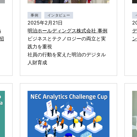
事例
インタビュー
2025年2月21日
2
s
明治ホールディングス株式会社 事例
デ
の招
ビジネスとテクノロジーの両立と実
ン
践力を重視
社員の行動を変えた明治のデジタル
人財育成