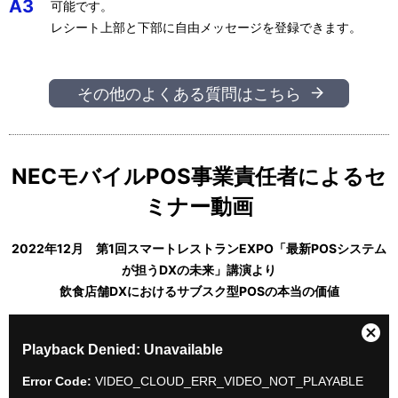
A3
可能です。
レシート上部と下部に自由メッセージを登録できます。
その他のよくある質問はこちら
NECモバイルPOS事業責任者によるセ
ミナー動画
2022年12月 第1回スマートレストランEXPO「最新POSシステム
が担うDXの未来」講演より
飲食店舗DXにおけるサブスク型POSの本当の価値
T
h
C
Playback Denied: Unavailable
i
l
s
o
Error Code:
VIDEO_CLOUD_ERR_VIDEO_NOT_PLAYABLE
i
s