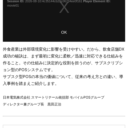
Session ID:
2026-08-10:4c35144cb20c06734ee0f161
Player Element ID:
s
e
movie01
a
M
m
o
o
d
d
a
a
OK
l
l
w
D
i
i
外食産業は外部環境変化に影響を受けやすい。だから、飲食店舗DX
n
a
成功の秘訣は、まず最初に変化に柔軟／迅速に対応できる仕組みを
d
l
o
作ること。その仕組みに決定的な役割を担うのが、サブスクリプシ
o
w
ョン型のPOSシステムです。
g
.
サブスク型POSの本当の価値について、従来の考え方との違い、導
入事例を踏まえご紹介します。
日本電気株式会社 スマートリテール統括部 モバイルPOSグループ
ディレクター兼グループ長 黒田正治