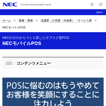
メ
サ
ニ
Japan
イ
ュ
ー
ト
を
ホーム
業種・業務
流通業（小売業・外食業）・サービス業
サ
ナ
内
開
NECモバイルPOS
く
検
ビ
イ
索
ゲ
NECがゼロからつくり直したサブスク型POS
ト
NECモバイルPOS
ー
内
シ
の
ョ
コンテンツメニュー
ロ
現
ン
閉
ー
在
じ
る
カ
位
ル
置
ナ