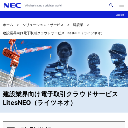
メ
サ
ニ
Japan
イ
ュ
ー
ト
を
ホーム
ソリューション・サービス
建設業
サ
ナ
内
開
建設業界向け電子取引クラウドサービス LitesNEO（ライツネオ）
く
検
ビ
イ
索
ゲ
ト
ー
内
シ
の
ョ
現
ン
在
建設業界向け電子取引クラウドサービス
位
LitesNEO（ライツネオ）
置