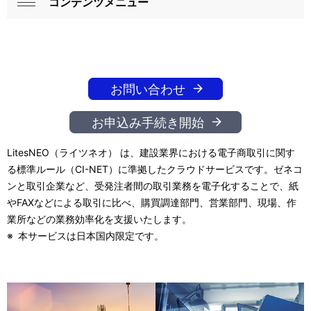
コンテンツメニュー
ロ
閉
ー
じ
る
カ
ル
お問い合わせ
ナ
お申込み手続き開始
ビ
LitesNEO（ライツネオ） は、建設業界における電子商取引に関す
ゲ
る標準ルール（CI-NET）に準拠したクラウドサービスです。ゼネコ
ー
ンと取引企業など、受発注者間の取引業務を電子化することで、紙
やFAXなどによる取引に比べ、購買調達部門、営業部門、現場、作
シ
業所などの業務効率化を支援いたします。
※
本サービスは日本国内限定です。
ョ
ン