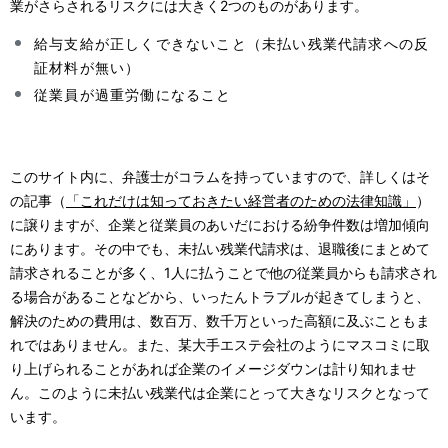
業がさらされるリスクには大きく2つのものがあります。
給与支給が正しくできないこと（未払い残業代請求への反
証材料が無い）
従業員が過重労働になること
このサイト内に、弁護士がコラムを持っていますので、詳しくはそ
の記事（
「これだけは知っておきたい経営者のための法律知識」
）
に譲りますが、企業と従業員のあいだにおける紛争件数は増加傾向
にあります。その中でも、未払い残業代請求は、退職後にまとめて
請求されることが多く、1人に払うことで他の従業員からも請求され
る場合があることなどから、いったんトラブルが起きてしまうと、
解決のための費用は、数百万、数千万といった高額に及ぶこともま
れではありません。また、某大手エステ会社のようにマスコミに取
り上げられることがあれば企業のイメージダウンは計り知れませ
ん。このように未払い残業代は企業にとって大きなリスクとなって
います。