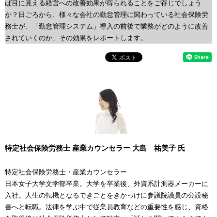
ば目に見える経営への改善効果が得られることをご存じでしょう
表
ビ
か？日ごろから、様々な会社の勤怠管理に関わっている社会保険労
示
ゲ
務士が、「勤怠管理システム」導入の前後で業務がどのように改善
されていくのか、その効果をレポートします。
し
ー
て
シ
い
ョ
ま
ン
す
。
特定社会保険労務士 産業カウンセラー 大島 祐美子 氏
特定社会保険労務士・産業カウンセラー
日本女子大学文学部卒業。大学を卒業後、外資系計測器メーカーに
入社。人生の転機となるできごとをきかっけに参議院議員の公設秘
書へと転職。法律を学ぶ中で従業員教育などの重要性を感じ、資格