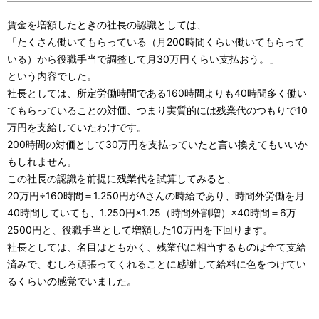
賃金を増額したときの社長の認識としては、
「たくさん働いてもらっている（月200時間くらい働いてもらって
いる）から役職手当で調整して月30万円くらい支払おう。」
という内容でした。
社長としては、所定労働時間である160時間よりも40時間多く働い
てもらっていることの対価、つまり実質的には残業代のつもりで10
万円を支給していたわけです。
200時間の対価として30万円を支払っていたと言い換えてもいいか
もしれません。
この社長の認識を前提に残業代を試算してみると、
20万円÷160時間＝1.250円がAさんの時給であり、時間外労働を月
40時間していても、1.250円×1.25（時間外割増）×40時間＝6万
2500円と、役職手当として増額した10万円を下回ります。
社長としては、名目はともかく、残業代に相当するものは全て支給
済みで、むしろ頑張ってくれることに感謝して給料に色をつけてい
るくらいの感覚でいました。