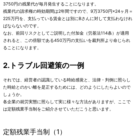
3750円の残業代が毎月発生することになります。
残業代の請求権の時効期間は2年間ですので、9万3750円×24ヶ月＝
225万円を、支払っている賃金とは別にBさんに対して支払わなけれ
ばならないのです。
なお、前回リスクとしてご説明した付加金（労基法114条）が適用
されると、この倍額である450万円の支払いを裁判所より命じられ
ることになります。
2.トラブル回避策の一例
それでは、経営者の認識している時給感覚と、法律・判例に照らし
た時給とのかい離を是正するためには、どのようにしたらよいので
しょうか。
各企業の就労実態に照らして実に様々な方法がありますが、ここで
は定額残業手当制をご紹介させていただこうと思います。
定額残業手当制（1）