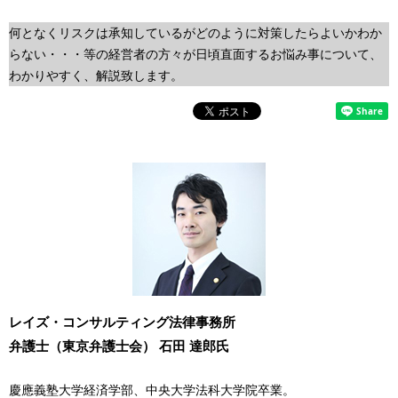
表
ナ
何となくリスクは承知しているがどのように対策したらよいかわか
示
らない・・・等の経営者の方々が日頃直面するお悩み事について、
ビ
し
わかりやすく、解説致します。
ゲ
て
ー
い
シ
ま
ョ
す
ン
。
レイズ・コンサルティング法律事務所
弁護士（東京弁護士会） 石田 達郎氏
慶應義塾大学経済学部、中央大学法科大学院卒業。