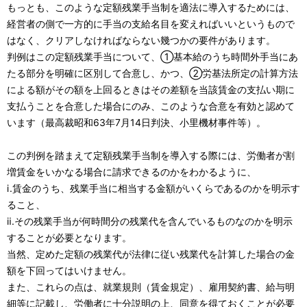
もっとも、このような定額残業手当制を適法に導入するためには、
経営者の側で一方的に手当の支給名目を変えればいいというもので
はなく、クリアしなければならない幾つかの要件があります。
判例はこの定額残業手当について、①基本給のうち時間外手当にあ
たる部分を明確に区別して合意し、かつ、②労基法所定の計算方法
による額がその額を上回るときはその差額を当該賃金の支払い期に
支払うことを合意した場合にのみ、このような合意を有効と認めて
います（最高裁昭和63年7月14日判決、小里機材事件等）。
この判例を踏まえて定額残業手当制を導入する際には、労働者が割
増賃金をいかなる場合に請求できるのかをわかるように、
ⅰ.賃金のうち、残業手当に相当する金額がいくらであるのかを明示す
ること、
ⅱ.その残業手当が何時間分の残業代を含んでいるものなのかを明示
することが必要となります。
当然、定めた定額の残業代が法律に従い残業代を計算した場合の金
額を下回ってはいけません。
また、これらの点は、就業規則（賃金規定）、雇用契約書、給与明
細等に記載し、労働者に十分説明の上、同意を得ておくことが必要