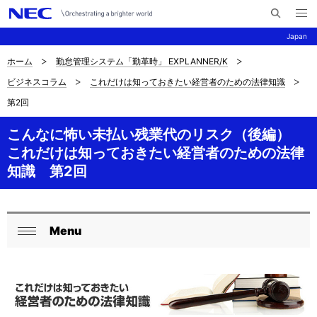
メ
サ
ニ
Japan
イ
ュ
ー
ト
を
ホーム
勤怠管理システム「勤革時」 EXPLANNER/K
サ
ナ
内
開
ビジネスコラム
これだけは知っておきたい経営者のための法律知識
く
検
ビ
イ
第2回
索
ゲ
ト
ー
こんなに怖い未払い残業代のリスク（後編）
内
これだけは知っておきたい経営者のための法律
シ
の
知識 第2回
ョ
現
ン
在
Menu
ロ
閉
位
ー
じ
置
る
カ
を
ル