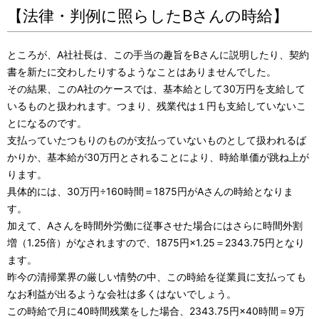
【法律・判例に照らしたBさんの時給】
ところが、A社社長は、この手当の趣旨をBさんに説明したり、契約
書を新たに交わしたりするようなことはありませんでした。
その結果、このA社のケースでは、基本給として30万円を支給して
いるものと扱われます。つまり、残業代は１円も支給していないこ
とになるのです。
支払っていたつもりのものが支払っていないものとして扱われるば
かりか、基本給が30万円とされることにより、時給単価が跳ね上が
ります。
具体的には、30万円÷160時間＝1875円がAさんの時給となりま
す。
加えて、Aさんを時間外労働に従事させた場合にはさらに時間外割
増（1.25倍）がなされますので、1875円×1.25＝2343.75円となり
ます。
昨今の清掃業界の厳しい情勢の中、この時給を従業員に支払っても
なお利益が出るような会社は多くはないでしょう。
この時給で月に40時間残業をした場合、2343.75円×40時間＝9万