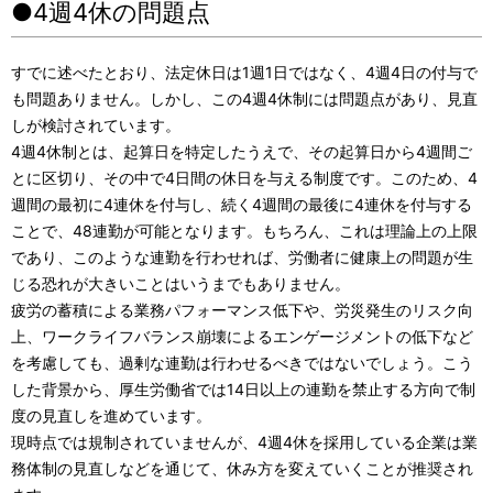
●4週4休の問題点
すでに述べたとおり、法定休日は1週1日ではなく、4週4日の付与で
も問題ありません。しかし、この4週4休制には問題点があり、見直
しが検討されています。
4週4休制とは、起算日を特定したうえで、その起算日から4週間ご
とに区切り、その中で4日間の休日を与える制度です。このため、4
週間の最初に4連休を付与し、続く4週間の最後に4連休を付与する
ことで、48連勤が可能となります。もちろん、これは理論上の上限
であり、このような連勤を行わせれば、労働者に健康上の問題が生
じる恐れが大きいことはいうまでもありません。
疲労の蓄積による業務パフォーマンス低下や、労災発生のリスク向
上、ワークライフバランス崩壊によるエンゲージメントの低下など
を考慮しても、過剰な連勤は行わせるべきではないでしょう。こう
した背景から、厚生労働省では14日以上の連勤を禁止する方向で制
度の見直しを進めています。
現時点では規制されていませんが、4週4休を採用している企業は業
務体制の見直しなどを通じて、休み方を変えていくことが推奨され