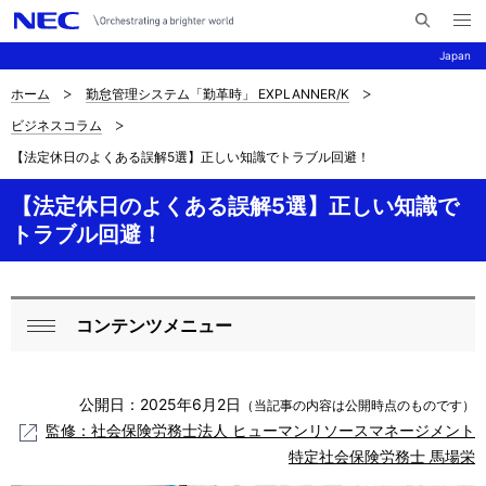
メ
サ
ニ
Japan
イ
ュ
ー
ト
を
ホーム
勤怠管理システム「勤革時」 EXPLANNER/K
サ
ナ
内
開
ビジネスコラム
く
検
ビ
イ
【法定休日のよくある誤解5選】正しい知識でトラブル回避！
索
ゲ
ト
ー
【法定休日のよくある誤解5選】正しい知識で
内
トラブル回避！
シ
の
ョ
現
ン
コンテンツメニュー
ロ
在
閉
ー
じ
位
公開日：2025年6月2日
る
（当記事の内容は公開時点のものです）
カ
置
監修：社会保険労務士法人 ヒューマンリソースマネージメント
ル
特定社会保険労務士 馬場栄
を