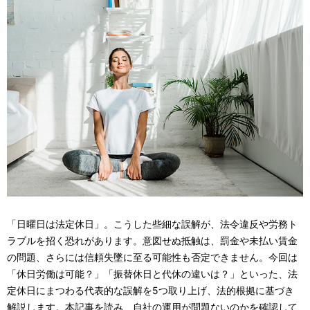
ナ
表
ビ
示
ゲ
し
ー
て
シ
い
ョ
ま
ン
す
。
「日曜日は法定休日」。こうした些細な誤解が、法令違反や労務ト
ラブルを招く恐れがあります。意図せぬ抵触は、罰金や未払い賃金
の問題、さらには信頼失墜に至る可能性も否定できません。今回は
「休日労働は可能？」「振替休日と代休の違いは？」といった、法
定休日にまつわる代表的な誤解を5つ取り上げ、法的根拠に基づき
解説します。本記事を読み、自社の運用が問題ないのかを確認して