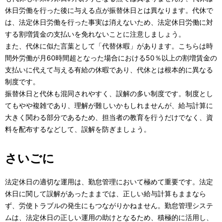
休日労働を行った後に与える点が振替休日とは異なります。代休で
は、法定休日労働を行った事実は消えないため、法定休日労働に対
する割増賃金の支払いを免れないことに注意しましょう。
また、代休に似た言葉として「代替休暇」があります。こちらは時
間外労働が月60時間超となった場合における50％以上の割増賃金の
支払いに代えて与える有給の休暇であり、代休とは根本的に異なる
制度です。
振替休日と代休も混同されやすく、誤解の多い制度です。制度とし
てもやや複雑であり、理解が難しいかもしれませんが、給与計算に
大きく関わる部分であるため、担当者の教育を行うだけでなく、資
料を配布するなどして、誤解を防ぎましょう。
さいごに
法定休日の適切な運用は、勤怠管理において極めて重要です。法定
休日に関して誤解があったままでは、正しい給与計算もままなら
ず、労使トラブルの発生にもつながりかねません。勤怠管理システ
ムは、法定休日の正しい運用の助けとなるため、積極的に活用し、