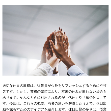
表
ナ
示
ビ
し
ゲ
て
ー
い
シ
ま
ョ
す
ン
。
適切な休日の取得は、従業員が心身をリフレッシュするために不可
欠です。しかし、業務の繁忙により、本来の休みが取れない場合も
あります。そんなときに利用されるのが「代休」や「振替休日」で
す。今回は、これらの概要、両者の違いを解説したうえで、休日出
勤を減らすためのアイデアを紹介します。休日出勤の多さは、従業