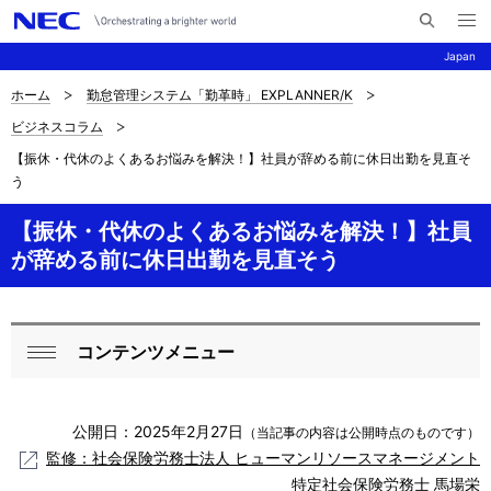
メ
サ
ニ
Japan
イ
ュ
ー
ト
を
ホーム
勤怠管理システム「勤革時」 EXPLANNER/K
サ
ナ
内
開
ビジネスコラム
く
検
ビ
イ
【振休・代休のよくあるお悩みを解決！】社員が辞める前に休日出勤を見直そ
索
ゲ
ト
う
ー
内
【振休・代休のよくあるお悩みを解決！】社員
シ
が辞める前に休日出勤を見直そう
の
ョ
現
ン
在
コンテンツメニュー
ロ
閉
位
ー
じ
置
公開日：2025年2月27日
る
（当記事の内容は公開時点のものです）
カ
監修：社会保険労務士法人 ヒューマンリソースマネージメント
を
ル
特定社会保険労務士 馬場栄