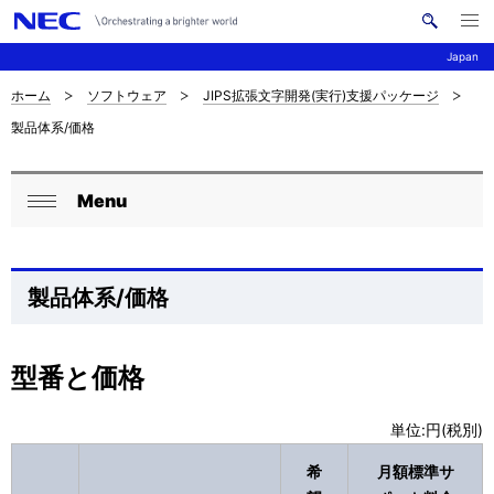
メ
サ
ニ
Japan
イ
ュ
ー
ト
を
ホーム
ソフトウェア
JIPS拡張文字開発(実行)支援パッケージ
サ
ナ
内
開
製品体系/価格
く
検
ビ
イ
索
ゲ
ト
Menu
ー
ロ
内
閉
シ
ー
じ
の
ョ
る
カ
製品体系/価格
現
ン
ル
在
ナ
型番と価格
位
ビ
置
単位:円(税別)
ゲ
希
月額標準サ