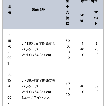
ー
望
ポート料金
型
小
シ
製品名称
番
売
7D
5D
ョ
価
24
8H
格
H
ン
UL
15
30
JIPS拡張文字開発支援
4,
5.
76
0,
パッケージ
40
75
-
00
Ver1.0(x64 Edition)
0
0
00
0
1
UL
15
JIPS拡張文字開発支援
30
76
パッケージ
46
69
,0
-
Ver1.0(x64 Edition)
0
0
00
00
1ユーザライセンス
2